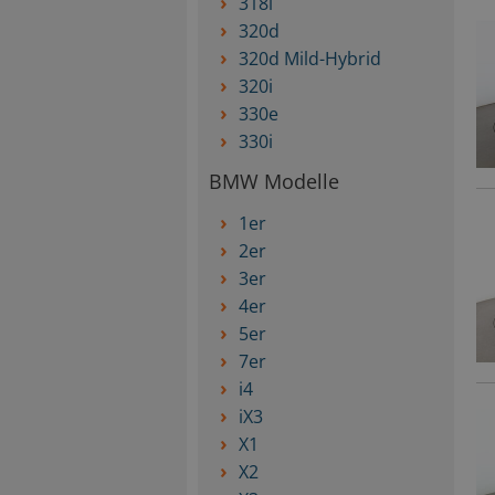
318i
320d
320d Mild-Hybrid
320i
330e
330i
BMW Modelle
1er
2er
3er
4er
5er
7er
i4
iX3
X1
X2