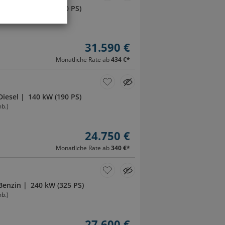
Diesel
110 kW (150 PS)
b.)
31.590 €
Monatliche Rate ab
434 €
*
Diesel
140 kW (190 PS)
b.)
24.750 €
Monatliche Rate ab
340 €
*
Benzin
240 kW (325 PS)
b.)
27.600 €