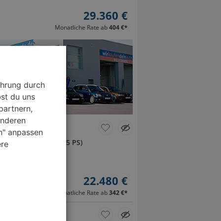
29.360 €
Monatliche Rate ab
404 €
*
ahrung durch
st du uns
partnern,
anderen
en" anpassen
Benzin
135 kW (185 PS)
ere
b.)
22.480 €
Monatliche Rate ab
342 €
*