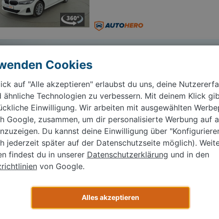
Wir kaufen dein Auto
rwenden Cookies
Kostenlos bewerten, Termin buchen, schnell &
einfach verkaufen.
ick auf "Alle akzeptieren" erlaubst du uns, deine Nutzererf
 ähnliche Technologien zu verbessern. Mit deinem Klick gib
Jetzt Kostenlos bewerten
ückliche Einwilligung. Wir arbeiten mit ausgewählten Werbe
ich Google, zusammen, um dir personalisierte Werbung auf 
BMW 3er 320i
nzuzeigen. Du kannst deine Einwilligung über "Konfigurier
02/2018
79.952 km
Automatik
ch jederzeit später auf der Datenschutzseite möglich). Weit
≈ 134 g CO₂/km (Komb.)
≈ 5,3 l/100 km (Kom
en findest du in unserer
Datenschutzerklärung
und in den
ichtlinien
von Google.
Alles akzeptieren
BMW 3er 318d