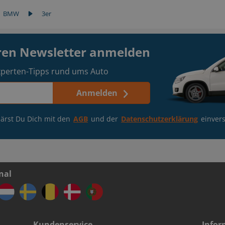
BMW
3er
eren Newsletter anmelden
perten-Tipps rund ums Auto
Anmelden
ärst Du Dich mit den
AGB
und der
Datenschutzerklärung
einver
nal
Kundenservice
Infor