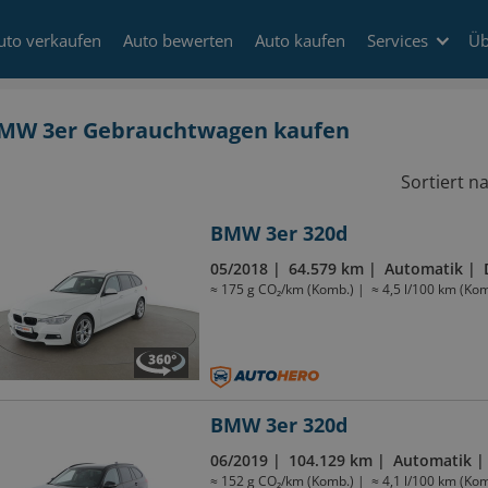
uto verkaufen
Auto bewerten
Auto kaufen
Services
Üb
MW 3er Gebrauchtwagen kaufen
Sortiert n
BMW 3er 320d
05/2018
64.579 km
Automatik
≈ 175 g CO₂/km (Komb.)
≈ 4,5 l/100 km (Kom
BMW 3er 320d
06/2019
104.129 km
Automatik
≈ 152 g CO₂/km (Komb.)
≈ 4,1 l/100 km (Kom