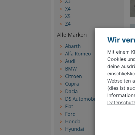
X3
X4
X5
Z4
Alle Marken
Wir ve
Abarth
Mit einem Kl
Alfa Romeo
Cookies und
Audi
deine ausdr
BMW
einschließl
Citroen
Webseiten a
Cupra
(dies ist au
Dacia
Information
DS Automobiles
Datenschutzr
Fiat
Ford
Honda
Hyundai