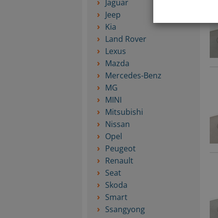
Jaguar
Jeep
Kia
Land Rover
Lexus
Mazda
Mercedes-Benz
MG
MINI
Mitsubishi
Nissan
Opel
Peugeot
Renault
Seat
Skoda
Smart
Ssangyong