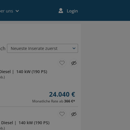
er uns
Login
ach
Neueste Inserate zuerst
Diesel
140 kW (190 PS)
b.)
24.040 €
Monatliche Rate ab
366 €
*
Diesel
140 kW (190 PS)
b.)