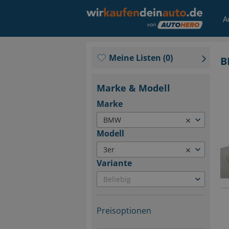
A
Meine Listen
(
0
)
B
Marke & Modell
Marke
×
BMW
Modell
×
3er
Variante
Beliebig
Preisoptionen