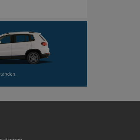
standen.
mationen