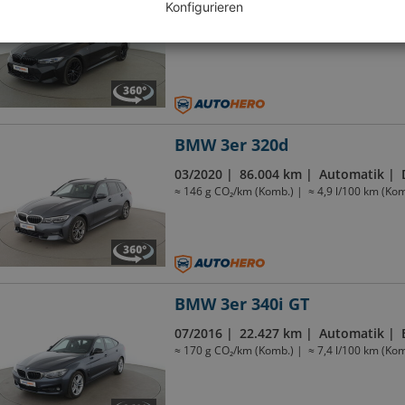
Konfigurieren
08/2023
89.110 km
Automatik
≈ 129 g CO₂/km (Komb.)
≈ 4,5 l/100 km (Kom
BMW 3er 320d
03/2020
86.004 km
Automatik
≈ 146 g CO₂/km (Komb.)
≈ 4,9 l/100 km (Kom
BMW 3er 340i GT
07/2016
22.427 km
Automatik
≈ 170 g CO₂/km (Komb.)
≈ 7,4 l/100 km (Kom