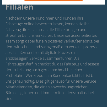
Filialen
Nachdem unsere Kundinnen und Kunden ihre
Fahrzeuge online bewerten lassen, können sie ihr
Fahrzeug direkt zu uns in die Filiale bringen und
stressfrei bei uns verkaufen. Unser serviceorientiertes
Team sorgt dabei für ein positives Verkaufserlebnis, bei
dem wir schnell und sachgemäß den Verkaufsprozess
abschließen und somit digitale Prozesse mit
erstklassigem Service zusammenführen. Als
Fahrzeugprüfer*in checkst du das Fahrzeug und testest
deren Leistung auch gerne nochmal bei einer
Probefahrt. Wer Freude am Kundenkontakt hat, ist bei
uns genau richtig. Dies gilt genauso für unsere Service
Mitarbeitenden, die einen abwechslungsreichen
Büroalltag lieben und immer mit Leidenschaft dabei
sind.