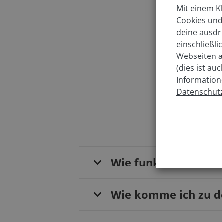
Mit einem Kl
Welc
Cookies und
deine ausdr
einschließl
In w
Webseiten a
(dies ist au
Information
Datenschutz
Wie funktioniert da
Wie komme ich zu de
Von Nordwesten (B184)