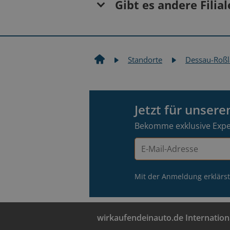
Gibt es andere Filia
Von Osten (B187)
Wittenberg
Erhalte deinen endgülti
Standorte
Dessau-Roß
Halle (Saale)
Verkaufspreis
Von Süden (A9)
Gib deine Auto-Infos ein
Leipzig-Leutzsch
Öffentliche Verkehrsmittel
Jetzt für unser
Bekomme exklusive Expe
E-
Mail-
Adresse
Mit der Anmeldung erklärs
wirkaufendeinauto.de Internation