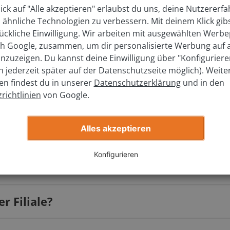
ick auf "Alle akzeptieren" erlaubst du uns, deine Nutzererf
hes Modell?
 ähnliche Technologien zu verbessern. Mit deinem Klick gib
ückliche Einwilligung. Wir arbeiten mit ausgewählten Werbe
ich Google, zusammen, um dir personalisierte Werbung auf
elchem Jahr wurde es zugelassen?
nzuzeigen. Du kannst deine Einwilligung über "Konfigurier
ch jederzeit später auf der Datenschutzseite möglich). Weite
en findest du in unserer
Datenschutzerklärung
und in den
richtlinien
von Google.
Jetzt kostenlos bewerten
Alles akzeptieren
Konfigurieren
s?
r Filiale?