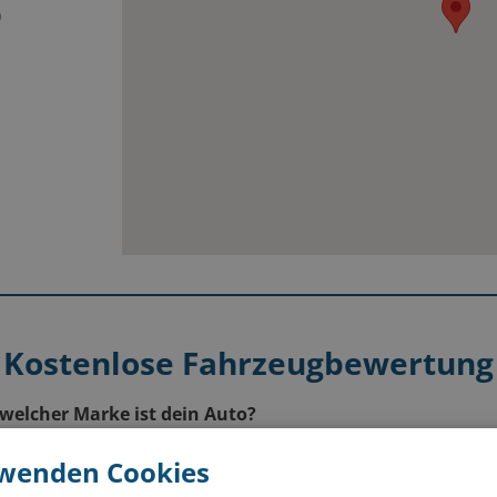
00
0
0
0
0
0
n
Kostenlose Fahrzeugbewertung
welcher Marke ist dein Auto?
rwenden Cookies