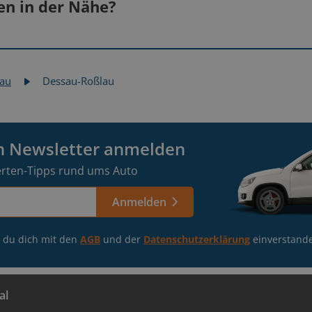
Auf der B184 südlich in Richtung Dessau-Roßlau fahren.
len in der Nähe?
Nach dem Ortsteil Roßlau auf der B184 die Elbe überquer
Bernburg (Saale)
Unsere Filiale befindet sich nach etwa 3,5 km auf der r
gen
Lass deine Auto-Infos
Europcar.
lau
Dessau-Roßlau
Magdeburg-Ottersleben
bestätigen
Wir
Buche einen Termin in einer Filiale in
Leipzig-Paunsdorf
deiner Nähe
en Newsletter anmelden
rten-Tipps rund ums Auto
Anmelden
t du dich mit den
AGB
und der
Datenschutzerklärung
einverstand
al