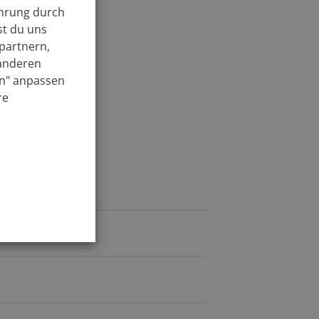
ahrung durch
st du uns
partnern,
 anderen
en" anpassen
re