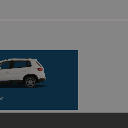
en.
echten Seite zwischen Carglass und
Erhalte dein Geld
 kaufen dein Auto in weniger als
einer Stunde
en.