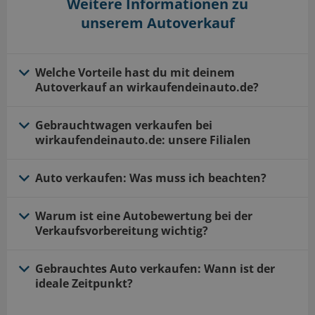
Weitere Informationen zu
unserem Autoverkauf
Welche Vorteile hast du mit deinem
Autoverkauf an wirkaufendeinauto.de?
Wir bieten dir die einfachste und entspannteste
Gebrauchtwagen verkaufen bei
Lösung für deinen Gebrauchtwagenverkauf.
wirkaufendeinauto.de: unsere Filialen
Denn bei uns bekommt jeder Autoverkäufer
eine faire Chance und jeder Pkw einen fairen
Auto verkaufen: Was muss ich beachten?
Preis.
Selbstverständlich möchtest du beim Verkauf
Vorteile bei deinem Autoverkauf mit
Warum ist eine Autobewertung bei der
deines Altfahrzeugs das Beste herausholen.
wirkaufendeinauto.de
Verkaufsvorbereitung wichtig?
Wir haben dir vier Punkte zur optimalen
Bequeme Online-Bewertung
Wenn du deinen Gebrauchtwagen verkaufen
Gebrauchtes Auto verkaufen: Wann ist der
Vorbereitung des Autoverkaufs
Verkauf bequem von zu Hause aus erledigen
möchtest, ist eine genaue Autobewertung
ideale Zeitpunkt?
zusammengestellt.
unerlässlich. Der
Zeitwert deines Autos
gibt dir
Ankauf fast aller Pkws – auch Unfallwagen
einen Anhaltspunkt, wie viel Geld du beim