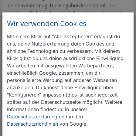
deinem Fahrzeug. Die Eingaben können mit nur
wenigen Klicks und wenig Aufwand gemacht werden.
Wir verwenden Cookies
Mit einem Klick auf "Alle akzeptieren" erlaubst du
uns, deine Nutzererfahrung durch Cookies und
ähnliche Technologien zu verbessern. Mit deinem
Klick gibst du uns deine ausdrückliche Einwilligung.
Wir arbeiten mit ausgewählten Werbepartnern,
einschließlich Google, zusammen, um dir
personalisierte Werbung auf anderen Webseiten
anzuzeigen. Du kannst deine Einwilligung über
"Konfigurieren" anpassen (dies ist auch jederzeit
Informationen zu deinem Fahrzeug
später auf der Datenschutzseite möglich). Weitere
Gib uns bitte allgemeine Informationen zu deinem Auto,
Informationen findest du in unserer
z.B.
Datenschutzerklärung
und in den
Außen- und Innenraum-Farbe
Datenschutzrichtlinien
von Google.
Zweiter Radsatz vorhanden