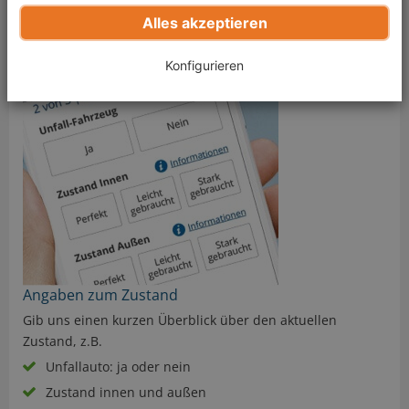
HU-/AU-Gültigkeit
Alles akzeptieren
Anzahl der Vorbesitzer
Konfigurieren
Angaben zum Zustand
Gib uns einen kurzen Überblick über den aktuellen
Zustand, z.B.
Unfallauto: ja oder nein
Zustand innen und außen