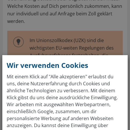
Welche Kosten auf Dich persönlich zukommen, kann
nur individuell und auf Anfrage beim Zoll geklärt
werden.
Im Unionszollkodex (UZK) sind die
wichtigsten EU-weiten Regelungen des
Ausfuhrverfahrens festgehalten, die
seit 2016 auch für Deutschland gelten.
Wir verwenden Cookies
Mit einem Klick auf "Alle akzeptieren" erlaubst du
Beantragung der EORI Nummer
uns, deine Nutzererfahrung durch Cookies und
ähnliche Technologien zu verbessern. Mit deinem
Als erstes beantragst du beim Zollamt die
Klick gibst du uns deine ausdrückliche Einwilligung.
sogenannte
EORI Nummer
(Economic Operators’
Wir arbeiten mit ausgewählten Werbepartnern,
Registration and Identification number - Nummer
einschließlich Google, zusammen, um dir
zur Registrierung und Identifizierung von
personalisierte Werbung auf anderen Webseiten
Wirtschaftsbeteiligten).
anzuzeigen. Du kannst deine Einwilligung über