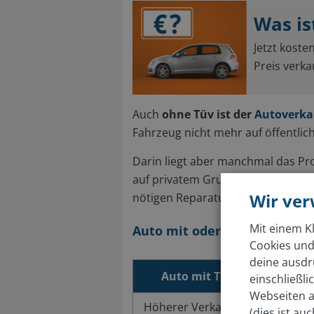
Was is
Jetzt koste
Preis verka
Auch
ohne Tüv ist der
Autoverka
Fahrzeug nicht mehr auf öffentlic
Darin liegt aber manchmal das Prob
auf privatem Grund abzustellen – u
Wir ve
nötigen Reparaturen zu investiere
Mit einem Kl
Auto mit oder ohne TÜV ver
Cookies und
deine ausdr
Auto mit TÜV verkaufen
einschließl
Webseiten a
Höherer Verkaufspreis
(dies ist au