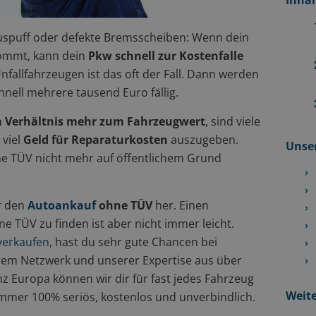
Inhal
uspuff oder defekte Bremsscheiben: Wenn dein
ommt, kann dein
Pkw schnell zur Kostenfalle
nfallfahrzeugen ist das oft der Fall. Dann werden
nell mehrere tausend Euro fällig.
 Verhältnis mehr zum Fahrzeugwert
, sind viele
 viel
Geld für Reparaturkosten
auszugeben.
Unser
hne TÜV nicht mehr auf öffentlichem Grund
ür den
Autoankauf
ohne TÜV
her. Einen
e TÜV zu finden ist aber nicht immer leicht.
verkaufen
, hast du sehr gute Chancen bei
rem Netzwerk und unserer Expertise aus über
nz Europa können wir dir für fast jedes Fahrzeug
Weite
mer 100% seriös, kostenlos und unverbindlich.