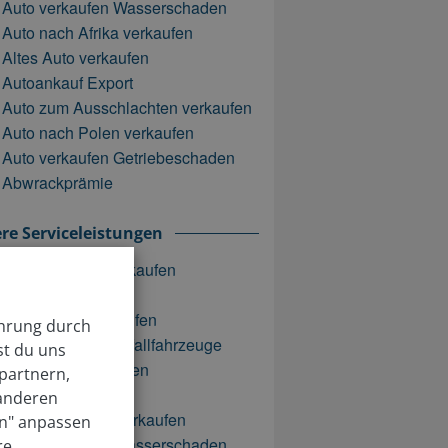
Auto verkaufen Wasserschaden
Auto nach Afrika verkaufen
Altes Auto verkaufen
Autoankauf Export
Auto zum Ausschlachten verkaufen
Auto nach Polen verkaufen
Auto verkaufen Getriebeschaden
Abwrackprämie
re Serviceleistungen
Defektes Auto verkaufen
Autoexport
Schrottauto verkaufen
ahrung durch
Restwertbörse Unfallfahrzeuge
st du uns
Unfallauto verkaufen
partnern,
Auto entsorgen
 anderen
Auto ohne TÜV verkaufen
en" anpassen
Auto verkaufen Wasserschaden
re