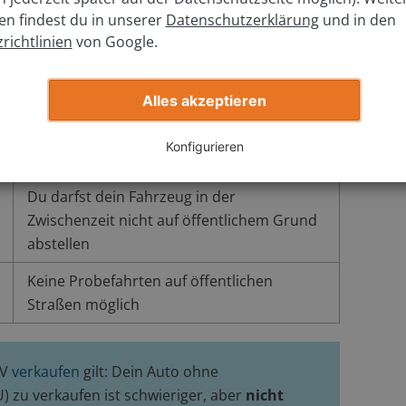
en findest du in unserer
Datenschutzerklärung
und in den
Keine Kosten und kein Aufwand, um den
richtlinien
von Google.
TÜV zu erneuern
Alles akzeptieren
Der private Verkauf könnte sich schwieriger
gestalten
Konfigurieren
Du darfst dein Fahrzeug in der
Zwischenzeit nicht auf öffentlichem Grund
abstellen
Keine Probefahrten auf öffentlichen
Straßen möglich
ÜV
verkaufen
gilt: Dein Auto ohne
 zu verkaufen ist schwieriger, aber
nicht