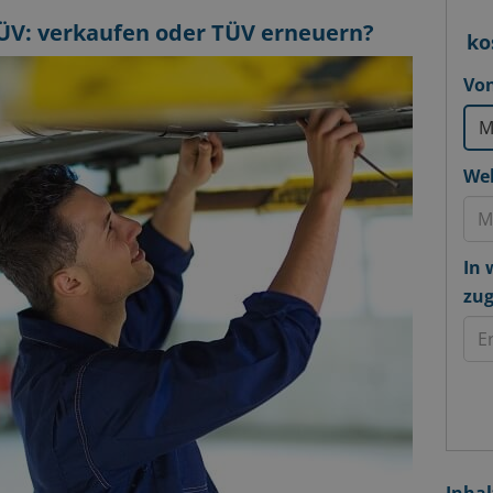
TÜV: verkaufen oder TÜV erneuern?
ko
Von
Wel
In 
zug