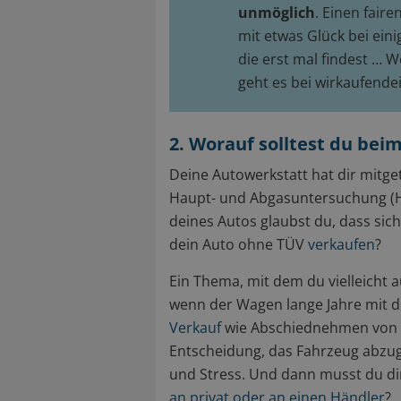
unmöglich
. Einen fair
mit etwas Glück bei ei
die erst mal findest … W
geht es bei wirkaufende
2. Worauf solltest du be
Deine Autowerkstatt hat dir mitge
Haupt- und Abgasuntersuchung (
deines Autos glaubst du, dass sic
dein Auto ohne TÜV
verkaufen
?
Ein Thema, mit dem du vielleicht 
wenn der Wagen lange Jahre mit dir
Verkauf
wie Abschiednehmen von ei
Entscheidung, das Fahrzeug abzug
und Stress. Und dann musst du d
an privat oder an einen Händler
?