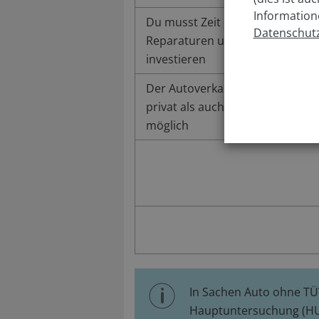
Information
Du musst Zeit und Geld für
Datenschutz
Reparaturen und TÜV
investieren
Der Autoverkauf ist sowohl
privat als auch an Händler
möglich
In Sachen Auto ohne T
Hauptuntersuchung (HU)