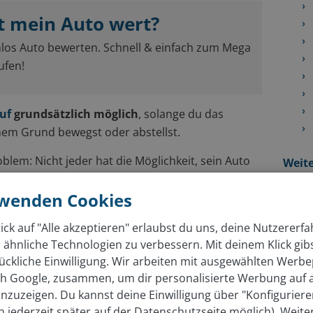
t mein Auto wert?
nlos Auto bewerten. Schnell & einfach zum Mega
ufen!
uf
grundsätzlich möglich
, solange du das
hem Grund bewegst oder abstellst.
lem: Nicht jeder hat die Möglichkeit, sein Auto
Weite
nd zugleich lohnt es sich nicht mehr, in die
rwenden Cookies
n.
ick auf "Alle akzeptieren" erlaubst du uns, deine Nutzererf
kaufen? Der Vergleich
 ähnliche Technologien zu verbessern. Mit deinem Klick gib
ückliche Einwilligung. Wir arbeiten mit ausgewählten Werbe
Auto ohne TÜV verkaufen
ich Google, zusammen, um dir personalisierte Werbung auf
nzuzeigen. Du kannst deine Einwilligung über "Konfigurier
Niedrigerer Verkaufspreis
ch jederzeit später auf der Datenschutzseite möglich). Weite