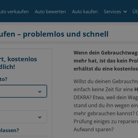
uto verkaufen
Auto bewerten
Auto kaufen
Services
Üb
fen – problemlos und schnell
Wenn dein Gebrauchtwagen
t, kostenlos
mehr hat, ist das kein Pr
lich!
erhältst du eine kostenlo
to?
Willst du deinen Gebraucht
einfach keine Zeit für eine
H
DEKRA? Etwa, weil dein Wag
stand und du ihn wegen ein
mehr gebrauchen kannst? Od
Prüfung einiges zu reparier
Aufwand sparen?
elassen?