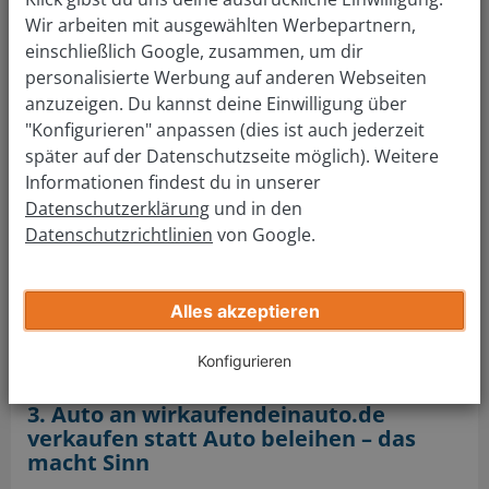
sondern um einen Kaufvertrag mit
Wir arbeiten mit ausgewählten Werbepartnern,
Rücktrittsrecht
. Die Weiterfahr-Option wurde
einschließlich Google, zusammen, um dir
daher bereits
gerichtlich als unzulässiges Modell
personalisierte Werbung auf anderen Webseiten
der „Pfandleihe“ deklariert
. Laut § 1205 BGB ist
anzuzeigen. Du kannst deine Einwilligung über
„Auto beleihen und weiterfahren“ nicht erlaubt.
"Konfigurieren" anpassen (dies ist auch jederzeit
später auf der Datenschutzseite möglich). Weitere
Es gibt aber das sogenannte „Sale and rent (lease)
Informationen findest du in unserer
back“-Prinzip: Hier verkaufst du dein Fahrzeug an ein
Datenschutzerklärung
und in den
Unternehmen und kannst es gegen eine
Datenschutzrichtlinien
von Google.
Mietzahlung auch weiterhin fahren. Dabei erwarten
dich jedoch ebenfalls erhöhte Gebühren im
Vergleich zu anderen Finanzierungsmöglichkeiten.
Alles akzeptieren
Bei
wirkaufendeinauto.de
erwartet dich einzig und
allein ein
fairer Preis
.
Konfigurieren
3. Auto an wirkaufendeinauto.de
verkaufen statt Auto beleihen – das
macht Sinn