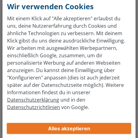
die du hochlädst. Anschließend bekommst du deinen
Wir verwenden Cookies
individuellen, endgültigen Verkaufspreis direkt per
E-Mail.
Mit einem Klick auf "Alle akzeptieren" erlaubst du
uns, deine Nutzererfahrung durch Cookies und
Wir erfüllen hohe
Datenschutz- und
ähnliche Technologien zu verbessern. Mit deinem
Datensicherheitsstandards,
ganz im
Klick gibst du uns deine ausdrückliche Einwilligung.
Einklang mit der EU-Datenschutz-
Grundverordnung und den
Wir arbeiten mit ausgewählten Werbepartnern,
landesspezifischen
einschließlich Google, zusammen, um dir
Datenschutzbestimmungen.
personalisierte Werbung auf anderen Webseiten
anzuzeigen. Du kannst deine Einwilligung über
2. Termin in der Filiale
"Konfigurieren" anpassen (dies ist auch jederzeit
später auf der Datenschutzseite möglich). Weitere
Nun buchst du deinen
Abgabe-Termin
online – oft
kannst du sogar noch am selben Tag in eine unserer
Informationen findest du in unserer
Filialen kommen. Mitbringen brauchst du nur die
Datenschutzerklärung
und in den
Zulassungsbescheinigung Teil 1 (ehemals
Fahrzeugschein) sowie die Zulassungsbescheinigung
Datenschutzrichtlinien
von Google.
Teil 2 (ehemals Fahrzeugbrief).
Unsere kompetenten
Kfz-Experten bestätigen
dann
lediglich noch
deine Angaben
aus der Online-
Alles akzeptieren
Begutachtung und du kannst deinen Wagen gleich vor
Ort verkaufen.