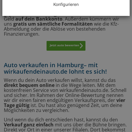
Konfigurieren
Wenn du dich dazu entscheidest, bekommst du einen
geprüften Kaufvertrag
und wir überweisen dir dein
Geld
auf dein Bankkonto
. Außerdem kümmern wir
uns
gratis um sämtliche Formalitäten
wie die Kfz-
Abmeldung oder die Ablöse von bestehenden
Finanzierungen.
Jetzt auto bewerten
Auto verkaufen in Hamburg– mit
wirkaufendeinauto.de lohnt es sich!
Wenn du dein Auto verkaufen willst, kannst du das
direkt bequem online
in die Wege leiten. Mit dem
kostenfreien Service von wirkaufendeinauto.de. Schnell
und sicher. Im Rahmen der Online-Bewertung nennen
wir dir einen fairen endgültigen Verkaufspreis, der
vier
Tage gültig
ist. Du hast also genügend Zeit, um deine
Möglichkeiten zu vergleichen.
Und wenn du dich entschieden hast, kannst du den
Verkauf ganz einfach
mit uns über die Bühne bringen.
Direkt vor Ort in einer unserer Filialen. Dort bekommst