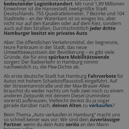
bedeutender Logistikstandort
. Mit rund 1,89 Millionen
Einwohner ist die Hansestadt zweitgrößte Stadt
Deutschlands. 755 Quadratkilometer, 7 Bezirke und 104
Stadtteile – an der Waterkant ist so einiges los, aber
nicht nur auf den Kanälen oder auf dem Kiez, sondern
auch auf den Straßen. Durchschnittlich
jeder dritte
Hamburger besitzt ein privates Auto
.
Aber: Die öffentlichen Verkehrsmittel, der begrenzte,
teure Parkraum in der Stadt, das neue
Umweltbewusstsein der Bevölkerung – es gibt viele
Gründe, die für eine
spürbare Mobilitätswende
sorgen: Der Radverkehr in Hamburg nimmt
nachweislich zu, die Pkw-Dichte ab.
Als erste deutsche Stadt hat Hamburg
Fahrverbote
für
Autos mit hohem Schadstoffausstoß eingeführt. Auf
der Stresemannstraße und der Max-Brauer-Allee
brauchst du weder nachts um halb zwei noch zu einem
anderen Zeitpunkt mit deinem Diesel (zumindest
vorerst) aufkreuzen. Vielleicht denkst du ja sogar
gerade darüber nach,
deinen Alten
zu
verkaufen
?
Beim Thema „Auto verkaufen in Hamburg“ macht uns
so schnell keiner was vor: Wir sind dein
zuverlässiger
Partner
, wenn du dein Auto
seriös
an den Mann