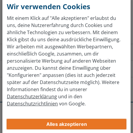
Wir verwenden Cookies
Mit einem Klick auf "Alle akzeptieren" erlaubst du
Jetzt kostenlos bewerten
uns, deine Nutzererfahrung durch Cookies und
ähnliche Technologien zu verbessern. Mit deinem
Klick gibst du uns deine ausdrückliche Einwilligung.
Wir arbeiten mit ausgewählten Werbepartnern,
Wie funktioniert das?
einschließlich Google, zusammen, um dir
personalisierte Werbung auf anderen Webseiten
anzuzeigen. Du kannst deine Einwilligung über
Wie komme ich zu der Filiale?
"Konfigurieren" anpassen (dies ist auch jederzeit
später auf der Datenschutzseite möglich). Weitere
Von Norden
Von Süden
Von 
Gibt es andere Filialen in der Nähe?
Informationen findest du in unserer
Datenschutzerklärung
und in den
Über die A5 kommend die Ausfahrt 25-Weiterstadt in
Darmstadt
Datenschutzrichtlinien
von Google.
Richtung B42 Darmstadt-Nord nehmen.
Erhalte deinen endgültigen Verkaufspreis
Standorte
Weiterstadt
Fachmarktcenter
Nach ca. 1,5km rechts auf die Robert-Koch-Straße
Offenbach
Gib deine Auto-Infos ein
Weiterstadt
Alles akzeptieren
(Beschilderung nach Weiterstadt-Süd) abbiegen.