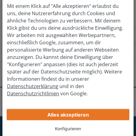
Mit einem Klick auf "Alle akzeptieren" erlaubst du
Jetzt kostenlos bewerten
uns, deine Nutzererfahrung durch Cookies und
ähnliche Technologien zu verbessern. Mit deinem
Klick gibst du uns deine ausdrückliche Einwilligung.
Wir arbeiten mit ausgewählten Werbepartnern,
Wie funktioniert das?
einschließlich Google, zusammen, um dir
personalisierte Werbung auf anderen Webseiten
Wie komme ich zu der Filiale?
anzuzeigen. Du kannst deine Einwilligung über
"Konfigurieren" anpassen (dies ist auch jederzeit
Von Nordosten über B51
Von Nord
Gibt es andere Filialen in der Nähe?
später auf der Datenschutzseite möglich). Weitere
Informationen findest du in unserer
Auf der B51 von Wermelskirchen kommend in Richtung
Köln-Longerich
Datenschutzerklärung
und in den
Köln fahren.
Datenschutzrichtlinien
von Google.
Erhalte deinen endgültigen Verkaufspreis
Standorte
Köln
Köln-Dünnwald
Der B51 bis nach Köln Dünnwald folgen.
Köln-Porz
Gib deine Auto-Infos ein
Kurz nach der gegenüberliegenden Star-Tankstelle
Alles akzeptieren
rechts in die Kunstfelder Straße abbiegen.
Dormagen
Jetzt für unseren Newsletter
Konfigurieren
Nach 400 m links in die Rönsahler Straße abbiegen.
anmelden