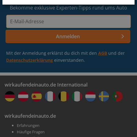
Köln-Brühl
Nach etwa 200 m befindet sich unsere Filiale auf der
Bekomme exklusive Experten-Tipps rund ums Auto
rechten Seite.
E-
Hilden
Mail-
Adresse
Anmelden
Lass deine Auto-Infos bestätigen
Düsseldorf-Wersten
Buche einen Termin in einer Filiale in deiner Nähe
Mit der Anmeldung erklärst du dich mit den
AGB
und der
Datenschutzerklärung
einverstanden.
wirkaufendeinauto.de International
Erhalte dein Geld
wirkaufendeinauto.de
Erfahrungen
Wir kaufen dein Auto in weniger als einer Stunde
Häufige Fragen