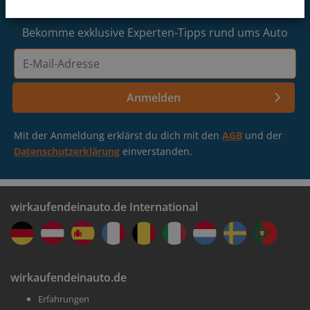
nach 750 m am Kreisverkehr weiter geradeaus auf der
anmelden
Hansastraße fahren.
Arnsberg
Bekomme exklusive Experten-Tipps rund ums Auto
Unsere Filiale befindet sich nach 250 m auf der linken
E-
Seite.
Bielefeld-Brackwede
Mail-
Adresse
Anmelden
Lass deine Auto-Infos bestätigen
Bielefeld
Buche einen Termin in einer Filiale in deiner Nähe
Mit der Anmeldung erklärst du dich mit den
AGB
und der
Datenschutzerklärung
einverstanden.
wirkaufendeinauto.de International
Erhalte dein Geld
wirkaufendeinauto.de
Erfahrungen
Wir kaufen dein Auto in weniger als einer Stunde