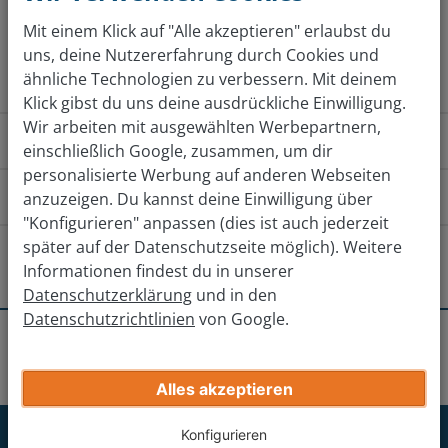
Mit einem Klick auf "Alle akzeptieren" erlaubst du
Jetzt kostenlos bewerten
uns, deine Nutzererfahrung durch Cookies und
ähnliche Technologien zu verbessern. Mit deinem
Klick gibst du uns deine ausdrückliche Einwilligung.
Wir arbeiten mit ausgewählten Werbepartnern,
Wie funktioniert das?
einschließlich Google, zusammen, um dir
personalisierte Werbung auf anderen Webseiten
Wie komme ich zu der Filiale?
anzuzeigen. Du kannst deine Einwilligung über
"Konfigurieren" anpassen (dies ist auch jederzeit
Von Norden
Von Süden
Von 
später auf der Datenschutzseite möglich). Weitere
Gibt es andere Filialen in der Nähe?
Informationen findest du in unserer
Datenschutzerklärung
und in den
Von Rheda-Wiedenbrück kommend auf der B55 nach
Hamm-Beckum
Datenschutzrichtlinien
von Google.
Lippstadt fahren.
Erhalte deinen endgültigen Verkaufspreis
Standorte
Lippstadt
Lippstadt
Am Wasserturm Lippstadt links auf die Bökenfelder
Paderborn
Gib deine Auto-Infos ein
Straße abbiegen.
Alles akzeptieren
Nach 1 km links auf die Hansastraße abbiegen und
Gütersloh
Jetzt für unseren Newsletter
Konfigurieren