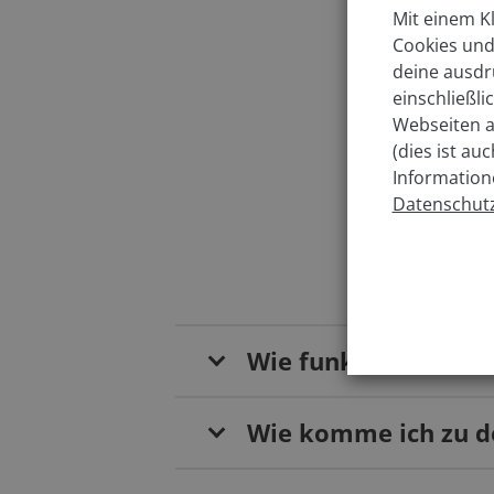
Mit einem Kl
Welc
Cookies und
deine ausdr
einschließl
In w
Webseiten a
(dies ist au
Information
Datenschutz
Wie funktioniert da
Wie komme ich zu de
Von Norden