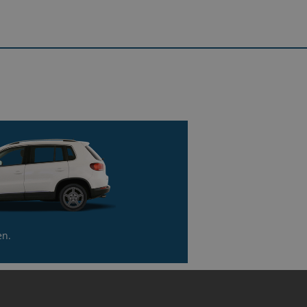
rt nach rechts hinter EUROMASTER
Erhalte dein Geld
 kaufen dein Auto in weniger als
einer Stunde
en.