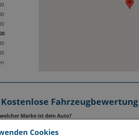
:00
:00
:00
:00
:00
:00
sen
Kostenlose Fahrzeugbewertung
welcher Marke ist dein Auto?
rwenden Cookies