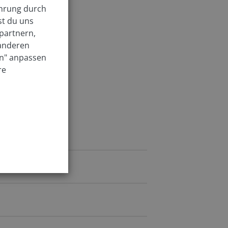
ahrung durch
st du uns
partnern,
 anderen
en" anpassen
re