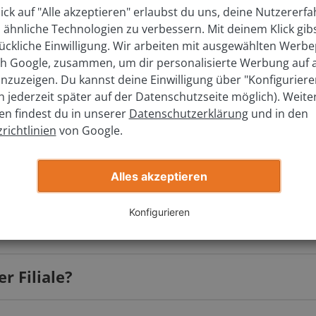
ick auf "Alle akzeptieren" erlaubst du uns, deine Nutzererf
hes Modell?
 ähnliche Technologien zu verbessern. Mit deinem Klick gib
ückliche Einwilligung. Wir arbeiten mit ausgewählten Werbe
ich Google, zusammen, um dir personalisierte Werbung auf
elchem Jahr wurde es zugelassen?
nzuzeigen. Du kannst deine Einwilligung über "Konfigurier
ch jederzeit später auf der Datenschutzseite möglich). Weite
en findest du in unserer
Datenschutzerklärung
und in den
richtlinien
von Google.
Jetzt kostenlos bewerten
Alles akzeptieren
Konfigurieren
s?
r Filiale?