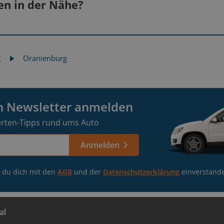
tr. nach Süden Richtung Friedrichstraße starten.
len in der Nähe?
usseestraße fahren und für ca. 1,4km folgen.
Berlin-Pankow
chsenhausener Str. fahren und nach ca. 300m die Einfah
gen
Lass deine Auto-Infos
nehmen.
g
Oranienburg
Berlin-Lichtenberg
bestätigen
Wir
findet auf dem Gelände nach ca. 100m auf der linken Seite.
Buche einen Termin in einer Filiale in
Berlin-Adlershof
deiner Nähe
en Newsletter anmelden
rten-Tipps rund ums Auto
Anmelden
t du dich mit den
AGB
und der
Datenschutzerklärung
einverstand
al