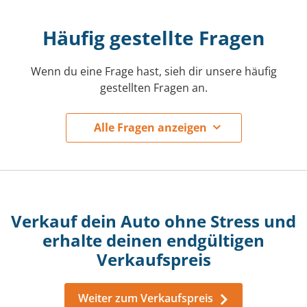
Häufig gestellte Fragen
Wenn du eine Frage hast, sieh dir unsere häufig
gestellten Fragen an.
Alle Fragen anzeigen
Wie berechnet ihr meinen Verkaufspreis?
Verkauf dein Auto ohne Stress und
Wie lange dauert es, bis ich mein Angebot
erhalte deinen endgültigen
erhalte?
Verkaufspreis
Verkaufe ich mein Auto direkt an euch?
Weiter zum Verkaufspreis