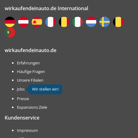
Wieso muss ich meine E-Mail-Adresse
wirkaufendeinauto.de International
angeben?
wirkaufendeinauto.de
Erfahrungen
Häufige Fragen
Unsere Filialen
Jobs
Wir stellen ein!
Presse
Expansions Ziele
Kundenservice
Impressum