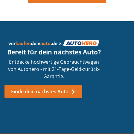
Fallen irgendwelche Kosten für euren
Service an?
Bin ich verpflichtet mein Auto zu
Bereit für dein nächstes Auto?
verkaufen, sobald ich eure
Entdecke hochwertige Gebrauchtwagen
Dienstleistungen in Anspruch nehme?
von Autohero - mit 21-Tage-Geld-zurück-
Garantie.
Was passiert beim Termin in der Filiale?
Finde dein nächstes Auto
Wie bezahlt ihr mich?