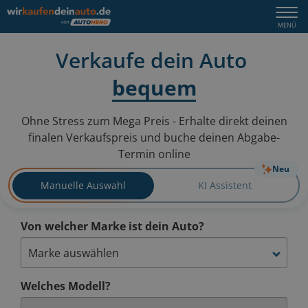
Verka
Verkaufe dein Auto
dein
bequem
einfach
Auto
Ohne Stress zum Mega Preis - Erhalte direkt deinen
schnel
finalen Verkaufspreis
und buche deinen Abgabe-
Termin online
bequ
Neu
Manuelle Auswahl
KI Assistent
einfa
Von welcher Marke ist dein Auto?
Welches Modell?