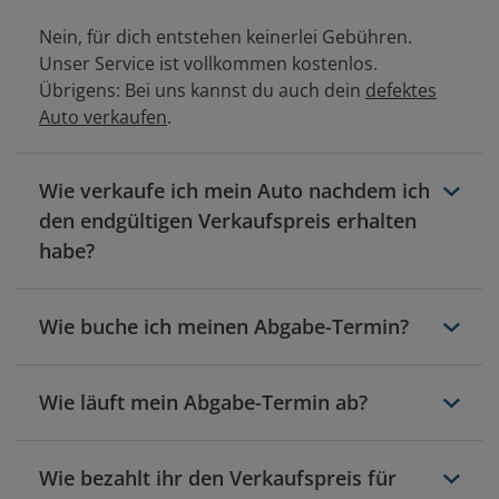
Nein, für dich entstehen keinerlei Gebühren.
Unser Service ist vollkommen kostenlos.
Übrigens: Bei uns kannst du auch dein
defektes
Auto verkaufen
.
Wie verkaufe ich mein Auto nachdem ich
den endgültigen Verkaufspreis erhalten
habe?
Nachdem du deinen endgültigen Verkaufspreis
Wie buche ich meinen Abgabe-Termin?
erhalten hast, buchst du einen Abgabe-Termin in
einer unserer Filialen in deiner Nähe. Vor Ort
Nach der Online-Begutachtung erhältst du per E-
werden die Auto-Details von einem unserer
Wie läuft mein Abgabe-Termin ab?
Mail deinen endgültigen Verkaufspreis.
Mitarbeiter bestätigt. Anschließend wird der
Gleichzeitig schicken wir dir einen Link, damit du
Kaufvertrag aufgesetzt und mit deiner
Du kommst zu deinem gebuchten Abgabe-Termin
auf unserer Website bequem deinen Abgabe-
Unterschrift der Verkauf deines Autos
Wie bezahlt ihr den Verkaufspreis für
in eine unserer über 215 Filialen bundesweit. Ein
Termin buchen kannst.
abgeschlossen. Das Auto bleibt direkt in unserer