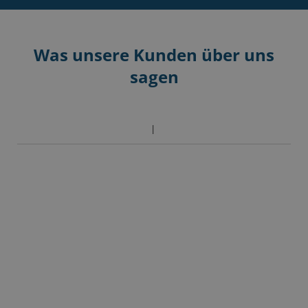
Hauptformular
Springt
zu
den
Was unsere Kunden über uns
häufigen
sagen
Fragen