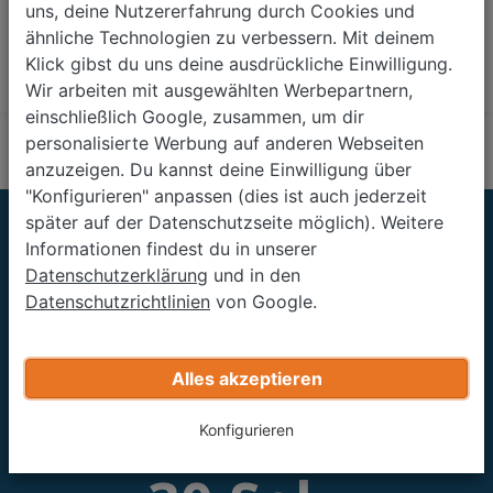
uns, deine Nutzererfahrung durch Cookies und
Wir übernehmen den kompletten
ähnliche Technologien zu verbessern. Mit deinem
Papierkram für dich
Klick gibst du uns deine ausdrückliche Einwilligung.
Wir arbeiten mit ausgewählten Werbepartnern,
einschließlich Google, zusammen, um dir
personalisierte Werbung auf anderen Webseiten
anzuzeigen. Du kannst deine Einwilligung über
"Konfigurieren" anpassen (dies ist auch jederzeit
später auf der Datenschutzseite möglich). Weitere
Informationen findest du in unserer
Zahlen & Fakten
Datenschutzerklärung
und in den
Datenschutzrichtlinien
von Google.
5+ Mio.
Alles akzeptieren
Mehr als 5 Mio.
Konfigurieren
zufriedene Kunden