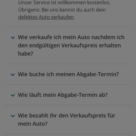
Unser Service ist vollkommen kostenlos.
Übrigens: Bei uns kannst du auch dein
defektes Auto verkaufen
.
Wie verkaufe ich mein Auto nachdem ich
den endgültigen Verkaufspreis erhalten
habe?
Nachdem du deinen endgültigen
Wie buche ich meinen Abgabe-Termin?
Verkaufspreis erhalten hast, buchst du
einen Abgabe-Termin in einer unserer
Nach der Online-Begutachtung erhältst du
Filialen in deiner Nähe. Vor Ort werden die
Wie läuft mein Abgabe-Termin ab?
per E-Mail deinen endgültigen Verkaufspreis.
Auto-Details von einem unserer Mitarbeiter
Gleichzeitig schicken wir dir einen Link,
bestätigt. Anschließend wird der Kaufvertrag
Du kommst zu deinem gebuchten Abgabe-
damit du auf unserer Website bequem
aufgesetzt und mit deiner Unterschrift der
Wie bezahlt ihr den Verkaufspreis für
Termin in eine unserer über 215 Filialen
deinen Abgabe-Termin buchen kannst.
Verkauf deines Autos abgeschlossen. Das
mein Auto?
bundesweit. Ein Mitarbeiter bestätigt deine
Auto bleibt direkt in unserer Filiale. Wir
Eingaben.
überweisen dir dein Geld und melden dein