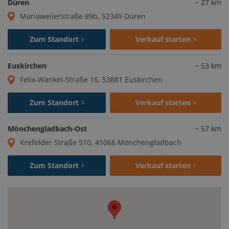
Düren
~
27
km
Mariaweilerstraße 89b, 52349 Düren
Zum Standort
Verkauf starten
Euskirchen
~
53
km
Felix-Wankel-Straße 16, 53881 Euskirchen
Zum Standort
Verkauf starten
Mönchengladbach-Ost
~
57
km
Krefelder Straße 510, 41066 Mönchengladbach
Zum Standort
Verkauf starten