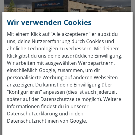
Wir verwenden Cookies
Mit einem Klick auf "Alle akzeptieren" erlaubst du
uns, deine Nutzererfahrung durch Cookies und
ähnliche Technologien zu verbessern. Mit deinem
Klick gibst du uns deine ausdrückliche Einwilligung.
Wir arbeiten mit ausgewählten Werbepartnern,
einschließlich Google, zusammen, um dir
Professioneller Autoverkauf in Aachen
personalisierte Werbung auf anderen Webseiten
Wer einen Autoankauf in Aachen sucht, muss sich auf
anzuzeigen. Du kannst deine Einwilligung über
eine lange Käufersuche einstellen. Aachen ist als
"Konfigurieren" anpassen (dies ist auch jederzeit
Mitglied der Arbeitsgemeinschaft fußgänger- und
fahrradfreundlicher Städte, Gemeinden und Kreise in
später auf der Datenschutzseite möglich). Weitere
Nordrhein-Westfalen für Fahrradfahrer oder Fußgänger
Informationen findest du in unserer
attraktiv. Das macht den Autoverkauf in Aachen
deutlich schwieriger. Unterstützung erhältst du in
Datenschutzerklärung
und in den
unserer wirkaufendeinauto.de Filiale in deiner Nähe.
Datenschutzrichtlinien
von Google.
Nutze zuerst unsere kostenlose Online Bewertung und
verschaffe dir damit einen Überblick, was du beim