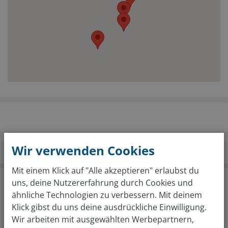
Wir verwenden Cookies
wirkaufendeinauto.de
Standorte
Buchholz
Mit einem Klick auf "Alle akzeptieren" erlaubst du
Kostenlose Fahrzeugbewertung in nur 2
uns, deine Nutzererfahrung durch Cookies und
Schritten
ähnliche Technologien zu verbessern. Mit deinem
Klick gibst du uns deine ausdrückliche Einwilligung.
Von welcher Marke ist dein Auto?
Wir arbeiten mit ausgewählten Werbepartnern,