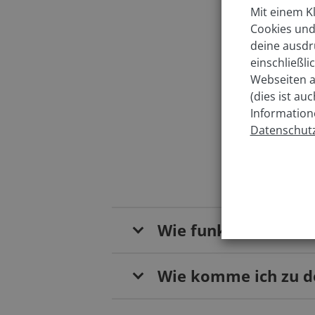
Mit einem Kl
Welc
Cookies und
deine ausdr
einschließl
In w
Webseiten a
(dies ist au
Information
Datenschutz
Wie funktioniert da
Wie komme ich zu de
Von Süden (Herforde