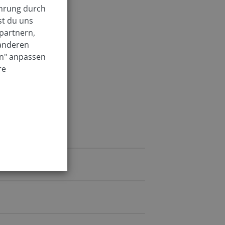
ahrung durch
st du uns
partnern,
 anderen
en" anpassen
re