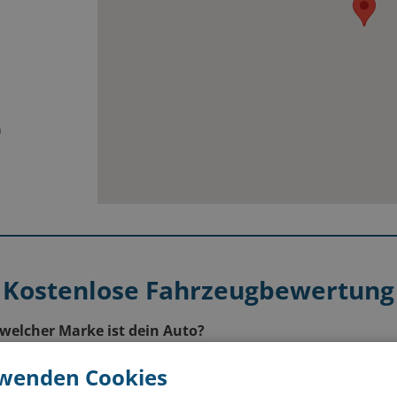
0
0
0
0
00
n
Kostenlose Fahrzeugbewertung
welcher Marke ist dein Auto?
rwenden Cookies