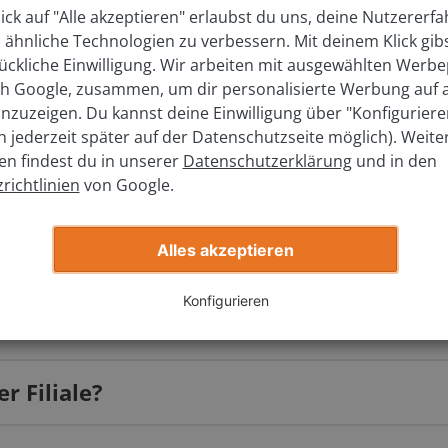
ick auf "Alle akzeptieren" erlaubst du uns, deine Nutzererf
hes Modell?
 ähnliche Technologien zu verbessern. Mit deinem Klick gib
ückliche Einwilligung. Wir arbeiten mit ausgewählten Werbe
ich Google, zusammen, um dir personalisierte Werbung auf
elchem Jahr wurde es zugelassen?
nzuzeigen. Du kannst deine Einwilligung über "Konfigurier
ch jederzeit später auf der Datenschutzseite möglich). Weite
en findest du in unserer
Datenschutzerklärung
und in den
richtlinien
von Google.
Jetzt kostenlos bewerten
Alles akzeptieren
Konfigurieren
s?
r Filiale?
r Str.)