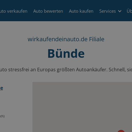
uto verkaufen
Auto bewerten
Auto kaufen
Services
Üb
wirkaufendeinauto.de Filiale
Bünde
to stressfrei an Europas größten Autoankäufer. Schnell, sic
de
ch)
0