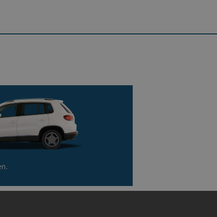
ad Oeynhausen fahren.
erung der Werre an der nächsten
Erhalte dein Geld
 kaufen dein Auto in weniger als
e Filiale befindet sich nach 260 m
einer Stunde
en.