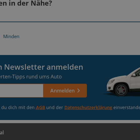
Auf der B61 südlich in Richtung Minden fahren.
len in der Nähe?
Weiter auf der B61 durch Minden hindurch in Richtung B
Bielefeld
Weiter dem Verlauf der B61 folgen. Nach der Überqu
gen
Lass deine Auto-Infos
Kreuzung links auf die E30 Vlothoer Straße abbiegen.
Minden
Hameln
bestätigen
Wir
Nach 950 m links in die Adam-Opel-Straße abbiegen. Unser
auf der linken Seite.
Buche einen Termin in einer Filiale in
Osnabrück-Fledder
deiner Nähe
en Newsletter anmelden
rten-Tipps rund ums Auto
Anmelden
t du dich mit den
AGB
und der
Datenschutzerklärung
einverstand
al