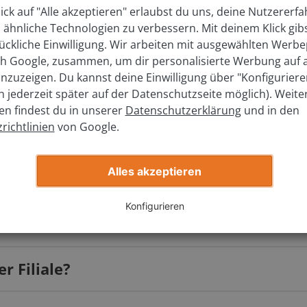
ick auf "Alle akzeptieren" erlaubst du uns, deine Nutzererf
hes Modell?
 ähnliche Technologien zu verbessern. Mit deinem Klick gib
ückliche Einwilligung. Wir arbeiten mit ausgewählten Werbe
ich Google, zusammen, um dir personalisierte Werbung auf
elchem Jahr wurde es zugelassen?
nzuzeigen. Du kannst deine Einwilligung über "Konfigurier
ch jederzeit später auf der Datenschutzseite möglich). Weite
en findest du in unserer
Datenschutzerklärung
und in den
richtlinien
von Google.
Jetzt kostenlos bewerten
Alles akzeptieren
Konfigurieren
s?
r Filiale?