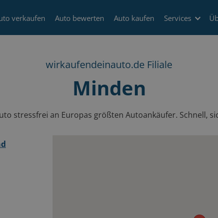
uto verkaufen
Auto bewerten
Auto kaufen
Services
Üb
wirkaufendeinauto.de Filiale
Minden
to stressfrei an Europas größten Autoankäufer. Schnell, sic
ad