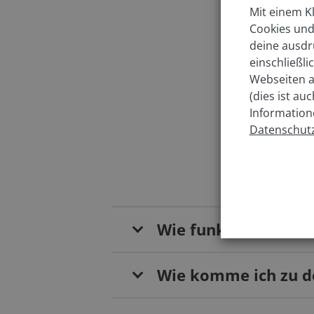
Mit einem Kl
Welc
Cookies und
deine ausdr
einschließl
In w
Webseiten a
(dies ist au
Information
Datenschutz
Wie funktioniert da
Wie komme ich zu de
Von Norden (B61)