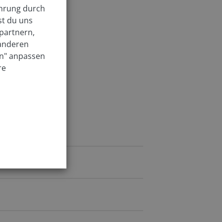
ahrung durch
st du uns
partnern,
 anderen
en" anpassen
re