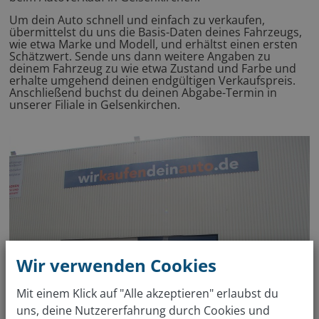
Um dein Auto schnell und einfach zu verkaufen,
übermittelst du uns die Basis-Daten deines Fahrzeugs,
wie etwa Marke und Modell, und erhältst einen ersten
Schätzwert. Sende uns dann weitere Angaben zu
deinem Fahrzeug zu wie etwa Zustand und Farbe und
erhalte umgehend deinen endgültigen Verkaufspreis.
Anschließend buchst du deinen Abgabe-Termin in
unserer Filiale in Gelsenkirchen.
Wir verwenden Cookies
Mit einem Klick auf "Alle akzeptieren" erlaubst du
uns, deine Nutzererfahrung durch Cookies und