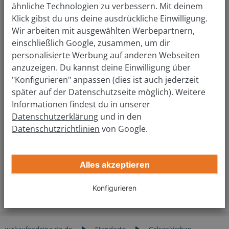
ähnliche Technologien zu verbessern. Mit deinem
Klick gibst du uns deine ausdrückliche Einwilligung.
Wir arbeiten mit ausgewählten Werbepartnern,
einschließlich Google, zusammen, um dir
Bequem und sicher das Auto in
personalisierte Werbung auf anderen Webseiten
Gelsenkirchen verkaufen
anzuzeigen. Du kannst deine Einwilligung über
In einer Großstadt wie Gelsenkirchen stellt sich die
"Konfigurieren" anpassen (dies ist auch jederzeit
Suche nach einem geeigneten Gebrauchtwagenkäufer
oft schwierig dar und ist eine große Herausforderung.
später auf der Datenschutzseite möglich). Weitere
Planst du, deinen gebrauchten Wagen zu verkaufen,
Informationen findest du in unserer
bieten wir dir dafür eine ideale und unkomplizierte
Möglichkeit. Komm für deinen Abgabe-Termin in
Datenschutzerklärung
und in den
Gelsenkirchen in unsere Filiale.
Datenschutzrichtlinien
von Google.
Vor Ort bestätigen wir lediglich noch deine Angaben
aus der Online-Begutachtung, du entscheidest
abschließend, ob du unseren Verkaufspreis annehmen
Alles akzeptieren
und dein Auto sofort verkaufen möchtest. Um die
Formalitäten kümmern selbstverständlich wir uns.
Probiere es gleich aus und teste unseren Service!
Konfigurieren
wirkaufendeinauto.de
Standorte
Gelsenkirchen