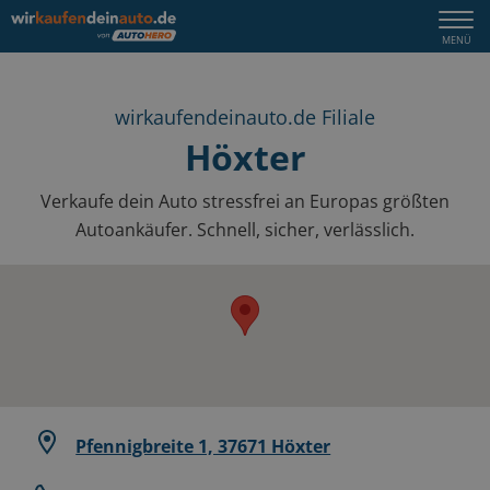
Togg
MENÜ
navi
wirkaufendeinauto.de Filiale
Höxter
Verkaufe dein Auto stressfrei an Europas größten
Autoankäufer. Schnell, sicher, verlässlich.
Pfennigbreite 1, 37671 Höxter