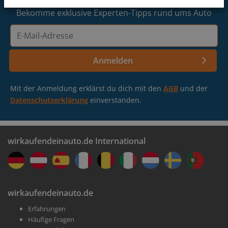
Göttingen
Seite.
Bekomme exklusive Experten-Tipps rund ums Auto
E-
Kassel-Bettenhausen
Mail-
Adresse
Anmelden
Lass deine Auto-Infos bestätigen
Seesen
Buche einen Termin in einer Filiale in deiner Nähe
Mit der Anmeldung erklärst du dich mit den
AGB
und der
Datenschutzerklärung
einverstanden.
wirkaufendeinauto.de International
Erhalte dein Geld
wirkaufendeinauto.de
Erfahrungen
Wir kaufen dein Auto in weniger als einer Stunde
Häufige Fragen