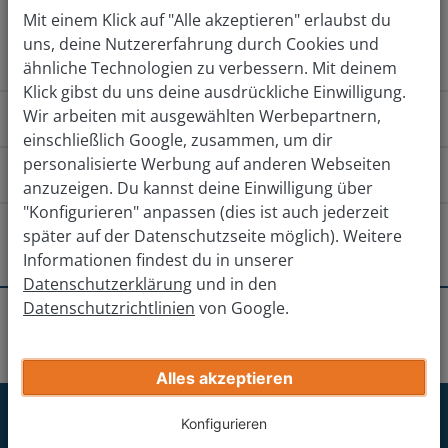
Mit einem Klick auf "Alle akzeptieren" erlaubst du
Jetzt kostenlos bewerten
uns, deine Nutzererfahrung durch Cookies und
ähnliche Technologien zu verbessern. Mit deinem
Klick gibst du uns deine ausdrückliche Einwilligung.
Wir arbeiten mit ausgewählten Werbepartnern,
Wie funktioniert das?
einschließlich Google, zusammen, um dir
personalisierte Werbung auf anderen Webseiten
Wie komme ich zu der Filiale?
anzuzeigen. Du kannst deine Einwilligung über
"Konfigurieren" anpassen (dies ist auch jederzeit
Von Norden (B239)
Osten
Vo
Gibt es andere Filialen in der Nähe?
später auf der Datenschutzseite möglich). Weitere
Informationen findest du in unserer
Auf Brenkhäuser Str./B239 in Richtung Südosten
Hameln
Datenschutzerklärung
und in den
starten.
Datenschutzrichtlinien
von Google.
Erhalte deinen endgültigen Verkaufspreis
Standorte
Höxter
Höxter
Brenkhäuser Str./B239 folgen und nach rechts
Northeim
Gib deine Auto-Infos ein
abbiegen auf Godelheimer Str./B64/B83.
Alles akzeptieren
Nach 700m rechts abbiegen auf Lütmarser Str.
Paderborn
Jetzt für unseren Newsletter
Konfigurieren
Die Filiale befindet sich nach 500m auf der rechten
anmelden