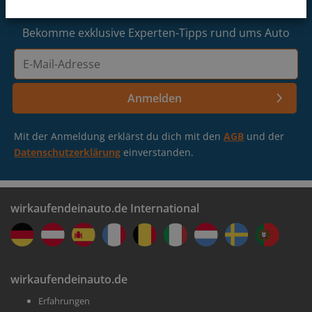
Nach 1,3 km links auf B7/Leipziger Straße abbiegen.
anmelden
Northeim
Unsere Filiale befindet sich nach 400 m auf der rechten
Bekomme exklusive Experten-Tipps rund ums Auto
Seite.
E-
Höxter
Mail-
Adresse
Anmelden
Lass deine Auto-Infos bestätigen
Eisenach
Buche einen Termin in einer Filiale in deiner Nähe
Mit der Anmeldung erklärst du dich mit den
AGB
und der
Datenschutzerklärung
einverstanden.
wirkaufendeinauto.de International
Erhalte dein Geld
wirkaufendeinauto.de
Erfahrungen
Wir kaufen dein Auto in weniger als einer Stunde