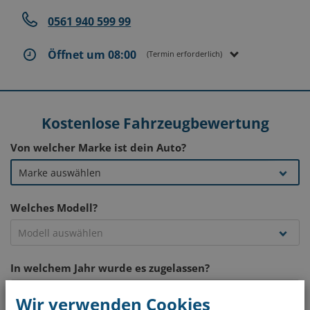
0561 940 599 99
Öffnet um 08:00
(Termin erforderlich)
Kostenlose Fahrzeugbewertung
Von welcher Marke ist dein Auto?
Welches Modell?
In welchem Jahr wurde es zugelassen?
Wir verwenden Cookies