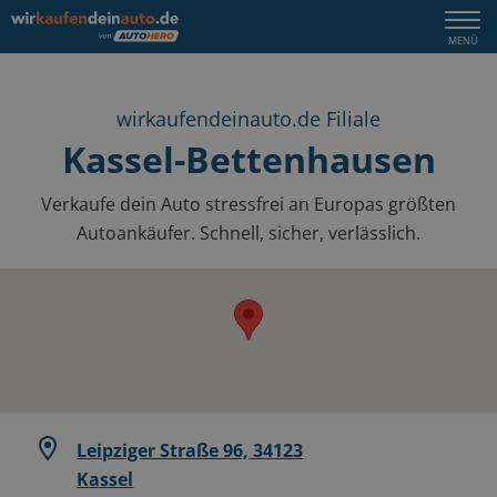
Togg
MENÜ
navi
wirkaufendeinauto.de Filiale
Kassel-Bettenhausen
Verkaufe dein Auto stressfrei an Europas größten
Autoankäufer. Schnell, sicher, verlässlich.
Leipziger Straße 96, 34123
Kassel