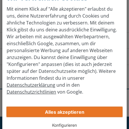
Mit einem Klick auf "Alle akzeptieren" erlaubst du
Jetzt kostenlos bewerten
uns, deine Nutzererfahrung durch Cookies und
ähnliche Technologien zu verbessern. Mit deinem
Klick gibst du uns deine ausdrückliche Einwilligung.
Wir arbeiten mit ausgewählten Werbepartnern,
Wie funktioniert das?
einschließlich Google, zusammen, um dir
personalisierte Werbung auf anderen Webseiten
Wie komme ich zu der Filiale?
anzuzeigen. Du kannst deine Einwilligung über
"Konfigurieren" anpassen (dies ist auch jederzeit
Von Norden
Von Süden
Von 
später auf der Datenschutzseite möglich). Weitere
Gibt es andere Filialen in der Nähe?
Informationen findest du in unserer
Datenschutzerklärung
und in den
Auf der A7 südlich in Richtung Kassel fahren und die
Werra Center Eschwege
Datenschutzrichtlinien
von Google.
Ausfahrt 77 Kassel-Nord in Richtung Kassel-
Erhalte deinen endgültigen Verkaufspreis
Nord/Flughafen KS-Calden nehmen.
Standorte
Kassel
Kassel-Bettenhausen
Göttingen
Gib deine Auto-Infos ein
Rechts auf die Dresdner Straße und nach 1,7 km links
Alles akzeptieren
in die Sandershäuser Straße abbiegen.
Korbach
Jetzt für unseren Newsletter
Konfigurieren