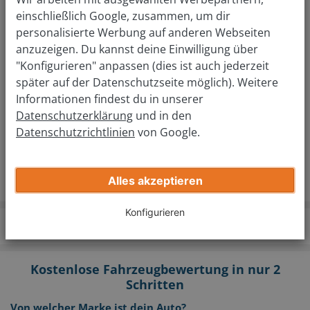
einschließlich Google, zusammen, um dir
personalisierte Werbung auf anderen Webseiten
Einfacher Autoverkauf in Potsdam
anzuzeigen. Du kannst deine Einwilligung über
"Konfigurieren" anpassen (dies ist auch jederzeit
Planst du dein Auto in Potsdam zu verkaufen, bieten wir
später auf der Datenschutzseite möglich). Weitere
dir die Möglichkeit dazu. Starte einfach mit der
kostenlosen und unverindlichen Online-Bewertung und
Informationen findest du in unserer
buche nach Erhalt deines endgültigen Verkaufspreises
Datenschutzerklärung
und in den
deinen Abgabe-Termin. Zu deinem Abgabe-Termin
bringst du sämtliche Unterlagen zu deinem PKW mit.
Datenschutzrichtlinien
von Google.
Unsere Mitarbeiter bestätigen lediglich noch deine
Fahrzeugdaten und du kannst dein Auto direkt vor Ort
verkaufen. So einfach kann es sein.
Alles akzeptieren
Konfigurieren
wirkaufendeinauto.de
Standorte
Potsdam
Kostenlose Fahrzeugbewertung in nur 2
Schritten
Von welcher Marke ist dein Auto?