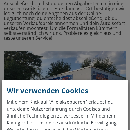
Anschließend buchst du deinen Abgabe-Termin in einer
unserer zwei Filialen in Potsdam. Vor Ort bestätigen wir
lediglich noch deine Angaben aus der Online-
Begutachtung, du entscheidest abschließend, ob du
unseren Verkaufspreis annehmen und dein Auto sofort
verkaufen möchtest. Um die Formalitäten kümmern
selbstverständlich wir uns. Probiere es gleich aus und
teste unseren Service!
Wir verwenden Cookies
Mit einem Klick auf "Alle akzeptieren" erlaubst du
uns, deine Nutzererfahrung durch Cookies und
ähnliche Technologien zu verbessern. Mit deinem
Klick gibst du uns deine ausdrückliche Einwilligung.
Wir arbeiten mit ausgewählten Werbepartnern,