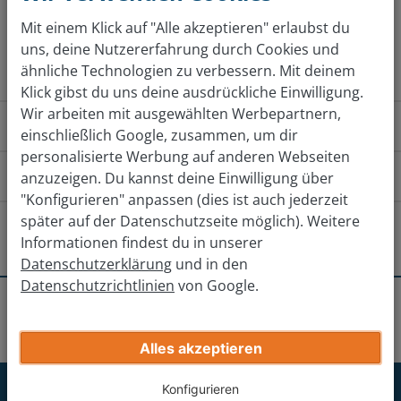
Mit einem Klick auf "Alle akzeptieren" erlaubst du
Jetzt kostenlos bewerten
uns, deine Nutzererfahrung durch Cookies und
ähnliche Technologien zu verbessern. Mit deinem
Klick gibst du uns deine ausdrückliche Einwilligung.
Wir arbeiten mit ausgewählten Werbepartnern,
Wie funktioniert das?
einschließlich Google, zusammen, um dir
personalisierte Werbung auf anderen Webseiten
Wie komme ich zu der Filiale?
anzuzeigen. Du kannst deine Einwilligung über
"Konfigurieren" anpassen (dies ist auch jederzeit
Von Norden (A8)
Von Südosten (B51
später auf der Datenschutzseite möglich). Weitere
Gibt es andere Filialen in der Nähe?
Informationen findest du in unserer
Datenschutzerklärung
und in den
Auf der A8 südlich in Richtung Saarlouis/Karlsruhe
Saarbrücken
Datenschutzrichtlinien
von Google.
fahren.
Erhalte deinen endgültigen Verkaufspreis
Standorte
Saarlouis
Saarlouis
Am Dreieck Saarlouis weiter auf die A620 in Richtung
Zweibrücken
Gib deine Auto-Infos ein
Saarlouis/Saarbrücken fahren.
Alles akzeptieren
An der Ausfahrt 2 Wallerfangen abfahren und links auf
Trier
Jetzt für unseren Newsletter
Konfigurieren