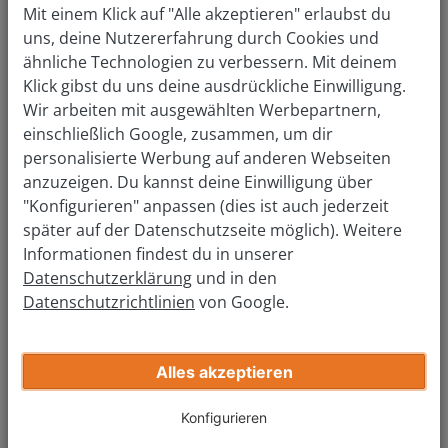
Mit einem Klick auf "Alle akzeptieren" erlaubst du
uns, deine Nutzererfahrung durch Cookies und
ähnliche Technologien zu verbessern. Mit deinem
Der Servicepartner für deinen Autoverkauf
Klick gibst du uns deine ausdrückliche Einwilligung.
in Saarlouis
Wir arbeiten mit ausgewählten Werbepartnern,
einschließlich Google, zusammen, um dir
Trotz der geringen Einwohnerzahl von gut 34.500
Menschen sind in Saarlouis und Umgebung zahlreiche
personalisierte Werbung auf anderen Webseiten
Autos auf den Straßen unterwegs. So sind im Saarland
anzuzeigen. Du kannst deine Einwilligung über
rund 650.000 PKW zugelassen. Früher oder später
"Konfigurieren" anpassen (dies ist auch jederzeit
denkt jeder Autobesitzer darüber nach, das Auto zu
wechseln oder gar ganz aufzugeben. Planst auch du ein
später auf der Datenschutzseite möglich). Weitere
Auto in Saarlouis zu verkaufen? Im Juli 2018 wurde
Informationen findest du in unserer
unsere Filiale eingeweiht, die mit mehr als 350 weiteren
Niederlassungen in ganz Europa unseren einmaligen
Datenschutzerklärung
und in den
Service bietet. Buche jetzt deinen Termin und lass dich
Datenschutzrichtlinien
von Google.
überzeugen!
Vor Ort bestätigen wir lediglich noch deine Angaben
aus der Online-Begutachtung, du entscheidest
Alles akzeptieren
abschließend, ob du unseren Verkaufspreis annehmen
und dein Auto sofort verkaufen möchtest. Um die
Formalitäten kümmern selbstverständlich wir uns.
Konfigurieren
Probiere es gleich aus und teste unseren Service! So
bist du sicher, deinen Autoverkauf in Saarlouis auf