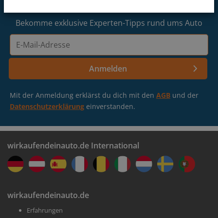
Die Filiale befindet sich auf der rechten Seite.
anmelden
Dessau-Roßlau
Bekomme exklusive Experten-Tipps rund ums Auto
E-
Bernburg (Saale)
Mail-
Adresse
Anmelden
Lass deine Auto-Infos bestätigen
Potsdam
Buche einen Termin in einer Filiale in deiner Nähe
Mit der Anmeldung erklärst du dich mit den
AGB
und der
Datenschutzerklärung
einverstanden.
wirkaufendeinauto.de International
Erhalte dein Geld
wirkaufendeinauto.de
Erfahrungen
Wir kaufen dein Auto in weniger als einer Stunde