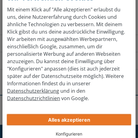
Mit einem Klick auf "Alle akzeptieren" erlaubst du
Jetzt kostenlos bewerten
uns, deine Nutzererfahrung durch Cookies und
ähnliche Technologien zu verbessern. Mit deinem
Klick gibst du uns deine ausdrückliche Einwilligung.
Wir arbeiten mit ausgewählten Werbepartnern,
Wie funktioniert das?
einschließlich Google, zusammen, um dir
personalisierte Werbung auf anderen Webseiten
Wie komme ich zu der Filiale?
anzuzeigen. Du kannst deine Einwilligung über
"Konfigurieren" anpassen (dies ist auch jederzeit
Von Norden
Von Westen
Von
später auf der Datenschutzseite möglich). Weitere
Gibt es andere Filialen in der Nähe?
Informationen findest du in unserer
Datenschutzerklärung
und in den
Über die B189 in Richtung Stendal fahren.
Magdeburg-Ottersleben
Datenschutzrichtlinien
von Google.
An der Kreuzung mit der Gardelegener Straße rechts
Erhalte deinen endgültigen Verkaufspreis
Standorte
Stendal
Stendal
abbiegen.
Wolfsburg
Gib deine Auto-Infos ein
Alles akzeptieren
Der Gardelegener Straße für ca. 3 km folgen, vorbei an
einem Einkaufszentrum und einem Park.
Wittstock/Dosse
Jetzt für unseren Newsletter
Konfigurieren