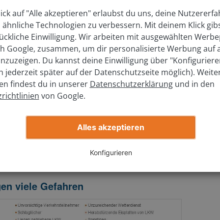
ick auf "Alle akzeptieren" erlaubst du uns, deine Nutzererf
t mein Auto wert?
 ähnliche Technologien zu verbessern. Mit deinem Klick gib
nlos Auto bewerten. Schnell & einfach zum Mega
ückliche Einwilligung. Wir arbeiten mit ausgewählten Werbe
ufen!
ich Google, zusammen, um dir personalisierte Werbung auf
nzuzeigen. Du kannst deine Einwilligung über "Konfigurier
ch jederzeit später auf der Datenschutzseite möglich). Weite
hört zu einer gewissenhaften Vorbereitung auf den
en findest du in unserer
Datenschutzerklärung
und in den
hrweise
. Gerade bei glatten Straßen ist äußerste
richtlinien
von Google.
nahme geboten, da die Unfallgefahr hier sehr hoch
Straßen bieten noch keinen ausreichenden Schutz vor
Alles akzeptieren
. Unsere Checkliste bietet Dir eine Übersicht für
die
und erklärt außerdem, wie Du Dich bei den
Konfigurieren
htig verhältst.
gen viele Gefahren