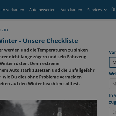
uto verkaufen
Auto bewerten
Auto kaufen
Services
Üb
inter - Unsere Checkliste
er werden und die Temperaturen zu sinken
Von
hrer nicht lange zögern und sein Fahrzeug
inter rüsten. Denn extreme
em Auto stark zusetzen und die Unfallgefahr
Wel
r, wie Du dies ohne Probleme vermeiden
ten auf den Winter beachten solltest.
In 
zug