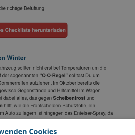
ie richtige Belüftung
en Winter
ahrzeug sollten nicht erst bei Temperaturen um die
f der sogenannten
“O-O-Regel”
solltest Du um
mmerreifen aufziehen, im Oktober bereits die
, gewisse Gegenstände und Hilfsmittel im Wagen
st dabei alles, das gegen
Scheibenfrost
und
n
hilft, wie die Frontscheiben-Schutzfolie, ein
im Auto zu lagern ist hingegen das Enteiser-Spray, da
, um
eingefrorene Türschlösser oder -rahmen
zu
rwenden Cookies