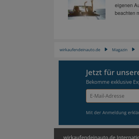
eigenen Au
beachten m
wirkaufendeinauto.de
Magazin
▶
▶
Jetzt für uns
Bekomme exklusive Ex
E-
Mail-
Adresse
Mit der Anmeldung erklä
wirkaufendeinauto.de Internati