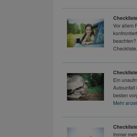
Checklist
Vor allem 
konfrontie
beachten? 
Checkliste
Checkliste
Ein unaufm
Autounfall 
besten vorg
Mehr anze
Checklist
Immer mehr