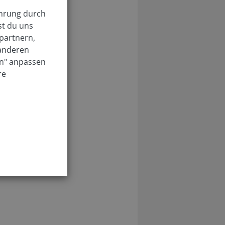
ahrung durch
st du uns
partnern,
 anderen
en" anpassen
re