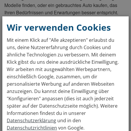
Modelle finden, oder ein gebrauchtes Auto kaufen, das
Ihren Bedürfnissen und Erwartungen besser entspricht.
Einen Teil der Kosten können Sie bereits abdecken, indem
Wir verwenden Cookies
Sie Ihr aktuelles Auto verkaufen. Fangen Sie schon mal mit
der
Bewertung
Ihres Autos an, um sich ein Bild von dem zu
Mit einem Klick auf "Alle akzeptieren" erlaubst du
machen, was Sie vom Verkauf Ihres Autos bekommen
uns, deine Nutzererfahrung durch Cookies und
können.
ähnliche Technologien zu verbessern. Mit deinem
Klick gibst du uns deine ausdrückliche Einwilligung.
Gratis Autowert berechnen
Wir arbeiten mit ausgewählten Werbepartnern,
einschließlich Google, zusammen, um dir
Über 4 Mio Kunden sind überzeugt. Auto bewerten &
personalisierte Werbung auf anderen Webseiten
verkaufen: so einfach wie nie!
anzuzeigen. Du kannst deine Einwilligung über
"Konfigurieren" anpassen (dies ist auch jederzeit
7. Sie haben keine Lust, Geld für ein neues
später auf der Datenschutzseite möglich). Weitere
Auto auszugeben
Informationen findest du in unserer
Denken Sie, dass Sie Ihr Geld für etwas anderes
Datenschutzerklärung
und in den
ausgeben sollten? Stellen Sie sich folgende Frage: will ich
Datenschutzrichtlinien
von Google.