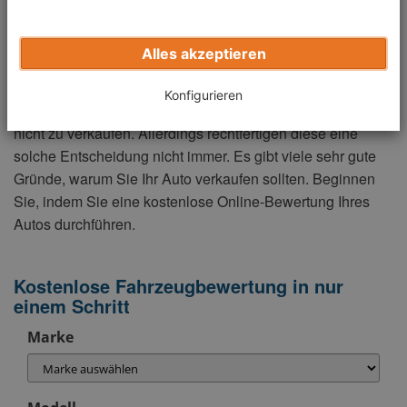
dieses Auto wirklich behalten? Wenn die Antwort darauf
nein ist, dann sollten Sie es auf jeden Fall
verkaufen
.
Gleich danach können Sie direkt anfangen, Geld für
Alles akzeptieren
andere Sachen zu sparen.
Konfigurieren
Sie können immer eine Ausrede finden, Ihr aktuelles Auto
nicht zu verkaufen. Allerdings rechtfertigen diese eine
solche Entscheidung nicht immer. Es gibt viele sehr gute
Gründe, warum Sie Ihr Auto verkaufen sollten. Beginnen
Sie, indem Sie eine kostenlose Online-Bewertung Ihres
Autos durchführen.
Kostenlose Fahrzeugbewertung in nur
einem Schritt
Marke