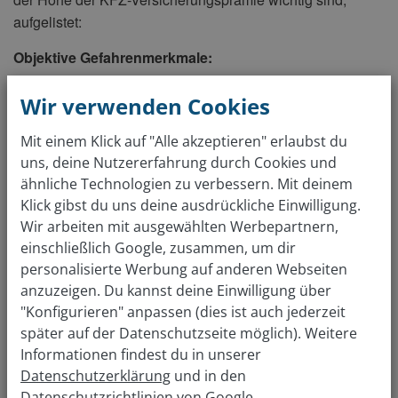
aufgelistet:
Objektive Gefahrenmerkmale:
Typklasse (individuelles Unfallrisiko nach
Wir verwenden Cookies
jährlicher Schadensstatistik)
Motorleistung
Mit einem Klick auf "Alle akzeptieren" erlaubst du
Datum der Erstzulassung
uns, deine Nutzererfahrung durch Cookies und
Verwendungszweck
ähnliche Technologien zu verbessern. Mit deinem
Klick gibst du uns deine ausdrückliche Einwilligung.
Wir arbeiten mit ausgewählten Werbepartnern,
Subjektive Gefahrenmerkmale:
einschließlich Google, zusammen, um dir
Regionalklasse
personalisierte Werbung auf anderen Webseiten
(Schadenswahrscheinlichkeit durch
anzuzeigen. Du kannst deine Einwilligung über
regionale Gesichtspunkte)
"Konfigurieren" anpassen (dies ist auch jederzeit
Wohnort, Beruf und Alter des Versicherten
später auf der Datenschutzseite möglich). Weitere
Informationen findest du in unserer
jährliche Fahrleistung
Datenschutzerklärung
und in den
Schadenfreiheitsklasse
Datenschutzrichtlinien
von Google.