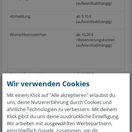
(aufwandsabhängig)
Abmeldung
ab 5,10 €
(aufwandsabhängig)
Wunschkennzeichen
ab 10,20 €
+Reservierungskosten
(aufwandsabhängig)
Kurzzeitkennzeichen
ab 10,20 €
(aufwandsabhängig)
Wir verwenden Cookies
(nach GebOSt, Anlage 1 (zu § 1), Stand 01.05.2014; keine Gewährleistung auf die
Richtigkeit der Preise im örtlichen Straßenverkehrsamt)
Mit einem Klick auf "Alle akzeptieren" erlaubst du
uns, deine Nutzererfahrung durch Cookies und
ähnliche Technologien zu verbessern. Mit deinem
Gratis Autowert berechnen
Klick gibst du uns deine ausdrückliche Einwilligung.
Wir arbeiten mit ausgewählten Werbepartnern,
Über 4 Mio Kunden sind überzeugt. Auto bewerten &
einschließlich Google, zusammen, um dir