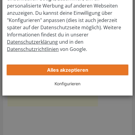
verkaufen: so einfach wie nie!
personalisierte Werbung auf anderen Webseiten
KFZ Zulassungsstelle
anzuzeigen. Du kannst deine Einwilligung über
"Konfigurieren" anpassen (dies ist auch jederzeit
Gummersbach
später auf der Datenschutzseite möglich). Weitere
Informationen findest du in unserer
Adresse Führerscheinstelle:
Datenschutzerklärung
und in den
Datenschutzrichtlinien
von Google.
Führerscheinstelle Gummersbach
Gummersbacher Straße 41a
51645 Gummersbach-Niederseßmar
Alles akzeptieren
Tel.:
(02261) 88-3633
Fax: (02261) 88-3601
Konfigurieren
Mail:
fuehr36p@obk.de