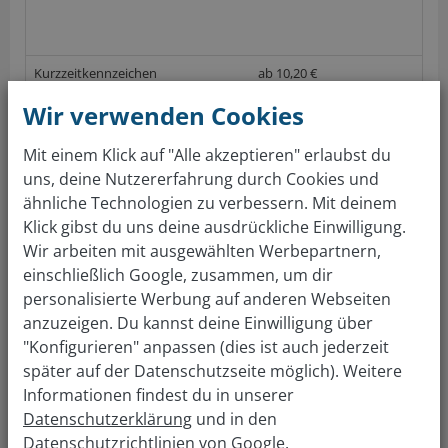
Kurzzeitkennzeichen
ab 10,20 €
(aufwandsabhängig)
Wir verwenden Cookies
(nach GebOSt, Anlage 1 (zu § 1), Stand 01.06.2017; keine Gewährleistung auf die
Richtigkeit der Preise im örtlichen Straßenverkehrsamt)
Mit einem Klick auf "Alle akzeptieren" erlaubst du
uns, deine Nutzererfahrung durch Cookies und
Gratis Autowert berechnen
ähnliche Technologien zu verbessern. Mit deinem
Klick gibst du uns deine ausdrückliche Einwilligung.
Über 4 Mio Kunden sind überzeugt. Auto bewerten &
Wir arbeiten mit ausgewählten Werbepartnern,
verkaufen: so einfach wie nie!
einschließlich Google, zusammen, um dir
personalisierte Werbung auf anderen Webseiten
anzuzeigen. Du kannst deine Einwilligung über
Adresse Führerscheinstelle:
"Konfigurieren" anpassen (dies ist auch jederzeit
Führerscheinstelle Köln
später auf der Datenschutzseite möglich). Weitere
Ottmar-Pohl Platz 1
Informationen findest du in unserer
51103 Köln
Datenschutzerklärung
und in den
Datenschutzrichtlinien
von Google.
Tel.:
(0221) 221-26155