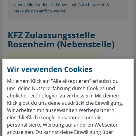
Über 4 Mio Kunden sind überzeugt. Auto bewerten &
verkaufen: so einfach wie nie!
KFZ Zulassungsstelle
Rosenheim (Nebenstelle)
Adresse Führerscheinstelle:
Wir verwenden Cookies
Führerscheinstelle Rosenheim
(Nebenstelle)
Mit einem Klick auf "Alle akzeptieren" erlaubst du
Eidstraße 7
uns, deine Nutzererfahrung durch Cookies und
83022 Rosenheim
ähnliche Technologien zu verbessern. Mit deinem
Tel.:
(08031) 392-5341
Klick gibst du uns deine ausdrückliche Einwilligung.
Fax: (08031) 392-9083
Wir arbeiten mit ausgewählten Werbepartnern,
Mail:
poststelle@lra-rosenheim.de
einschließlich Google, zusammen, um dir
personalisierte Werbung auf anderen Webseiten
anzuzeigen. Du kannst deine Einwilligung über