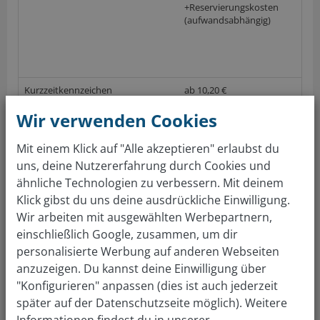
+Reservierungskosten
(aufwandsabhängig)
Kurzzeitkennzeichen
ab 10,20 €
(aufwandsabhängig)
Wir verwenden Cookies
(nach GebOSt, Anlage 1 (zu § 1), Stand 01.06.2017; keine Gewährleistung auf die
Richtigkeit der Preise im örtlichen Straßenverkehrsamt)
Mit einem Klick auf "Alle akzeptieren" erlaubst du
uns, deine Nutzererfahrung durch Cookies und
ähnliche Technologien zu verbessern. Mit deinem
Gratis Autowert berechnen
Klick gibst du uns deine ausdrückliche Einwilligung.
Wir arbeiten mit ausgewählten Werbepartnern,
Über 4 Mio Kunden sind überzeugt. Auto bewerten &
einschließlich Google, zusammen, um dir
verkaufen: so einfach wie nie!
personalisierte Werbung auf anderen Webseiten
KFZ Zulassungsstelle
anzuzeigen. Du kannst deine Einwilligung über
Fürstenfeldbruck
"Konfigurieren" anpassen (dies ist auch jederzeit
später auf der Datenschutzseite möglich). Weitere
Informationen findest du in unserer