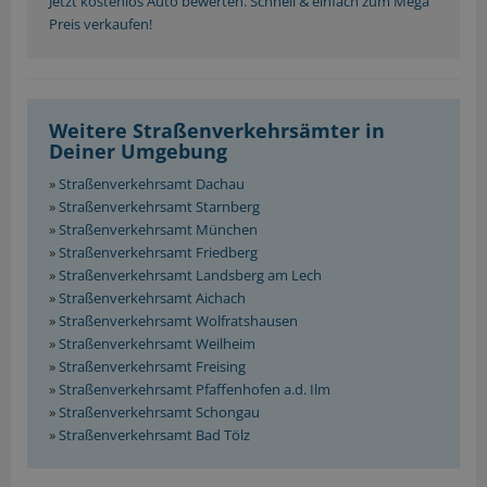
Jetzt kostenlos Auto bewerten. Schnell & einfach zum Mega
Preis verkaufen!
Weitere Straßenverkehrsämter in
Deiner Umgebung
»
Straßenverkehrsamt Dachau
»
Straßenverkehrsamt Starnberg
»
Straßenverkehrsamt München
»
Straßenverkehrsamt Friedberg
»
Straßenverkehrsamt Landsberg am Lech
»
Straßenverkehrsamt Aichach
»
Straßenverkehrsamt Wolfratshausen
»
Straßenverkehrsamt Weilheim
»
Straßenverkehrsamt Freising
»
Straßenverkehrsamt Pfaffenhofen a.d. Ilm
»
Straßenverkehrsamt Schongau
»
Straßenverkehrsamt Bad Tölz