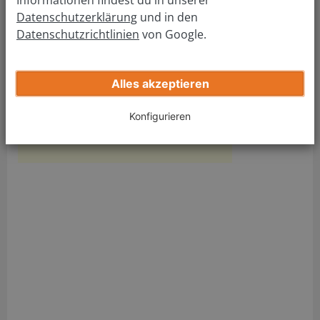
Adresse Führerscheinstelle:
Datenschutzerklärung
und in den
Führerscheinstelle Fürstenfeldbruck
Datenschutzrichtlinien
von Google.
Rudolf-Diesel-Ring 1
82256 Fürstenfeldbruck
Alles akzeptieren
Tel.:
(08141) 519-799
Fax: (08141) 519-846
Konfigurieren
Mail:
fahrerlaubnisbehoerde@lra-ffb.de