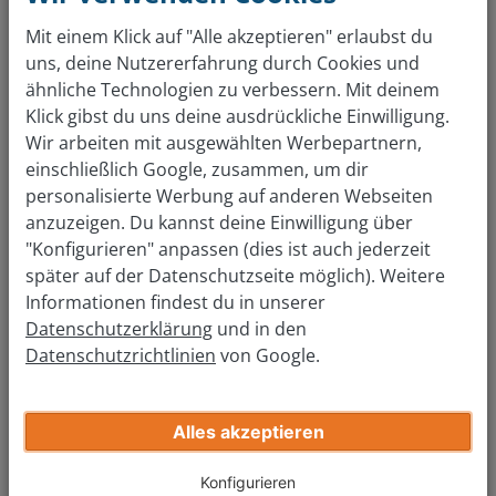
Haussteckdose dauert der Vorgang circa sieben
Mit einem Klick auf "Alle akzeptieren" erlaubst du
Stunden
. Preislich variiert der Smart Fortwo electric drive
uns, deine Nutzererfahrung durch Cookies und
je nach Bezahlmodell: Autofahrer können entweder 18.911
ähnliche Technologien zu verbessern. Mit deinem
Euro zahlen und für 65 Euro den Akku monatlich mieten
Klick gibst du uns deine ausdrückliche Einwilligung.
oder einen Festpreis von 23.600 Euro ohne Akkumiete
Wir arbeiten mit ausgewählten Werbepartnern,
zahlen. Als Cabrio kostet der smart etwa 3000 Euro mehr.
einschließlich Google, zusammen, um dir
personalisierte Werbung auf anderen Webseiten
anzuzeigen. Du kannst deine Einwilligung über
"Konfigurieren" anpassen (dies ist auch jederzeit
später auf der Datenschutzseite möglich). Weitere
Informationen findest du in unserer
Datenschutzerklärung
und in den
Datenschutzrichtlinien
von Google.
Alles akzeptieren
Was ist mein Auto wert?
Konfigurieren