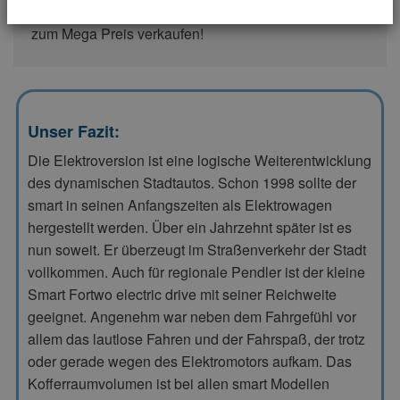
Jetzt kostenlos Auto bewerten. Schnell & einfach
zum Mega Preis verkaufen!
Unser Fazit:
Die Elektroversion ist eine logische Weiterentwicklung
des dynamischen Stadtautos. Schon 1998 sollte der
smart in seinen Anfangszeiten als Elektrowagen
hergestellt werden. Über ein Jahrzehnt später ist es
nun soweit. Er überzeugt im Straßenverkehr der Stadt
vollkommen. Auch für regionale Pendler ist der kleine
Smart Fortwo electric drive mit seiner Reichweite
geeignet. Angenehm war neben dem Fahrgefühl vor
allem das lautlose Fahren und der Fahrspaß, der trotz
oder gerade wegen des Elektromotors aufkam. Das
Kofferraumvolumen ist bei allen smart Modellen