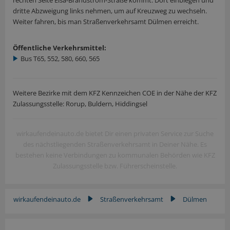
rechten Seite Elsa-Brändström-Straße kommt. Dort einbiegen und
dritte Abzweigung links nehmen, um auf Kreuzweg zu wechseln.
Weiter fahren, bis man Straßenverkehrsamt Dülmen erreicht.
Öffentliche Verkehrsmittel:
Bus T65, 552, 580, 660, 565
Weitere Bezirke mit dem KFZ Kennzeichen COE in der Nähe der KFZ
Zulassungsstelle: Rorup, Buldern, Hiddingsel
wirkaufendeinauto.de bietet Dir einen privaten Service zur Suche
des nächstliegenden Straßenverkehrsamt in Deiner Nähe. Es
bestehen keine Verbindungen zu kommunalen Behörden wie KFZ
Zulassungsstelle bzw. Führerscheinstelle.
wirkaufendeinauto.de
Straßenverkehrsamt
Dülmen
▶
▶