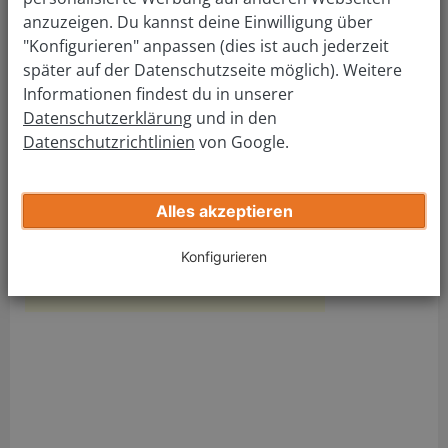
KFZ Zulassungsstelle
anzuzeigen. Du kannst deine Einwilligung über
Dülmen
"Konfigurieren" anpassen (dies ist auch jederzeit
später auf der Datenschutzseite möglich). Weitere
Informationen findest du in unserer
Adresse Führerscheinstelle:
Datenschutzerklärung
und in den
Führerscheinstelle Dülmen
Datenschutzrichtlinien
von Google.
Kreuzweg 27
48249 Dülmen
Tel.:
(02594) 9436-3570
Alles akzeptieren
Fax: (02594) 9436-3596
Mail:
fuehrerscheinstelle@kreis-coesfeld.de
Konfigurieren