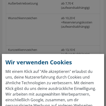
Außerbetriebsetzung
ab 7,70 €
(aufwandsabhängig)
Wunschkennzeichen
ab 10,20 €
+Reservierungskosten
(aufwandsabhängig)
Kurzzeitkennzeichen
ab 13,10 €
(aufwandsabhängig)
Wir verwenden Cookies
(nach GebOSt, Anlage 1 (zu § 1), Stand 01.06.2017; keine Gewährleistung auf die
Richtigkeit der Preise im örtlichen Straßenverkehrsamt)
Mit einem Klick auf "Alle akzeptieren" erlaubst du
uns, deine Nutzererfahrung durch Cookies und
ähnliche Technologien zu verbessern. Mit deinem
Gratis Autowert berechnen
Klick gibst du uns deine ausdrückliche Einwilligung.
Über 4 Mio Kunden sind überzeugt. Auto bewerten &
Wir arbeiten mit ausgewählten Werbepartnern,
verkaufen: so einfach wie nie!
einschließlich Google, zusammen, um dir
personalisierte Werbung auf anderen Webseiten