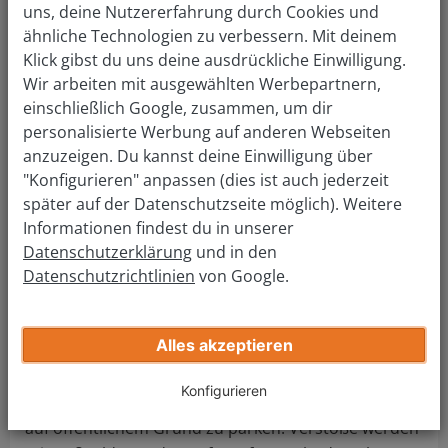
uns, deine Nutzererfahrung durch Cookies und
verregneter Sommer: Es ist nicht möglich,
ähnliche Technologien zu verbessern. Mit deinem
Saisonkennzeichen einmalig zu verlängern oder zu
Klick gibst du uns deine ausdrückliche Einwilligung.
verkürzen. Alle Änderungen gelten unbefristet. Um
Wir arbeiten mit ausgewählten Werbepartnern,
den Zeitraum Deines Saisonkennzeichens zu
einschließlich Google, zusammen, um dir
ändern, benötigst Du neue Kennzeichenschilder
personalisierte Werbung auf anderen Webseiten
sowie eine geänderte Zulassungsbescheinigung Teil
anzuzeigen. Du kannst deine Einwilligung über
I. Kontaktiere außerdem Deine KFZ-Versicherung,
"Konfigurieren" anpassen (dies ist auch jederzeit
um Deine Versicherungsbescheinigung zu
später auf der Datenschutzseite möglich). Weitere
aktualisieren.
Informationen findest du in unserer
Datenschutzerklärung
und in den
Fahrten außerhalb des
Datenschutzrichtlinien
von Google.
Zulassungszeitraums
Ein Auto mit Saisonkennzeichen besitzt nur
Alles akzeptieren
innerhalb des Betriebszeitraums eine
Straßenzulassung. Außerhalb der Saison ist es
Konfigurieren
grundsätzlich
verboten
, mit dem KFZ zu fahren oder
auf öffentlichem Grund zu parken. Verstöße werden