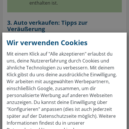
enthalten ist.
3. Auto verkaufen: Tipps zur
Veräußerung
Der Wert ist ermittelt, das Fahrzeug aufgeräumt und
Wir verwenden Cookies
gewaschen und der eigentliche Verkauf kann
losgehen. Hier hast Du die Möglichkeit, privat über
Mit einem Klick auf "Alle akzeptieren" erlaubst du
uns, deine Nutzererfahrung durch Cookies und
Inserate auf Automobilbörsen oder in
ähnliche Technologien zu verbessern. Mit deinem
Tageszeitungen zu verkaufen oder Du gehst den
Klick gibst du uns deine ausdrückliche Einwilligung.
Weg über Autohändler. Der Vorteil von Inseraten ist,
Wir arbeiten mit ausgewählten Werbepartnern,
dass Du eine große Anzahl an potenziellen Käufern
einschließlich Google, zusammen, um dir
erreichst. Mit einem Händler läuft die Veräußerung
personalisierte Werbung auf anderen Webseiten
meist unkompliziert ab. Schwieriger wird es erst,
anzuzeigen. Du kannst deine Einwilligung über
wenn das Fahrzeug älter ist oder nicht von der
"Konfigurieren" anpassen (dies ist auch jederzeit
favorisierten Firma hergestellt worden ist. Eine
später auf der Datenschutzseite möglich). Weitere
weitere Variante ist der Verkauf an Online-
Informationen findest du in unserer
Unternehmen, die sich auf den Autoankauf