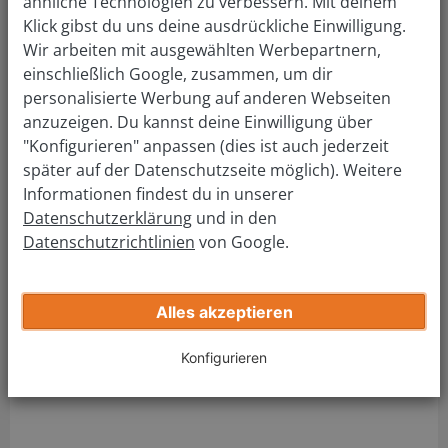
ähnliche Technologien zu verbessern. Mit deinem
verkaufen: so einfach wie nie!
Klick gibst du uns deine ausdrückliche Einwilligung.
Wir arbeiten mit ausgewählten Werbepartnern,
einschließlich Google, zusammen, um dir
KFZ Zulassungsstelle Gießen
personalisierte Werbung auf anderen Webseiten
anzuzeigen. Du kannst deine Einwilligung über
"Konfigurieren" anpassen (dies ist auch jederzeit
Adresse Führerscheinstelle:
später auf der Datenschutzseite möglich). Weitere
Landkreis Gießen Verkehr
Informationen findest du in unserer
Kfz. Zulassungsbehörde Klein-Linden
Datenschutzerklärung
und in den
Bachweg 9
Datenschutzrichtlinien
von Google.
35398 Gießen
Tel.:
(0641) 9390-0
Fax: (0641) 9390-2205
Alles akzeptieren
E-Mail:
zulassung@lkgi.de
Konfigurieren