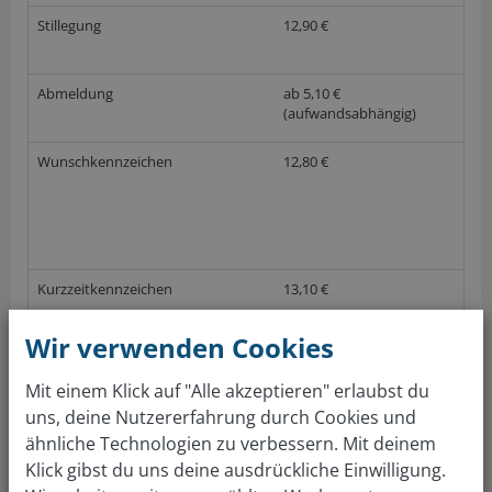
Stillegung
12,90 €
Abmeldung
ab 5,10 €
(aufwandsabhängig)
Wunschkennzeichen
12,80 €
Kurzzeitkennzeichen
13,10 €
(nach GebOSt, Anlage 1 (zu § 1), Stand 01.06.2017; keine Gewährleistung auf die
Wir verwenden Cookies
Richtigkeit der Preise im örtlichen Straßenverkehrsamt)
Mit einem Klick auf "Alle akzeptieren" erlaubst du
uns, deine Nutzererfahrung durch Cookies und
Gratis Autowert berechnen
ähnliche Technologien zu verbessern. Mit deinem
Klick gibst du uns deine ausdrückliche Einwilligung.
Über 4 Mio Kunden sind überzeugt. Auto bewerten &