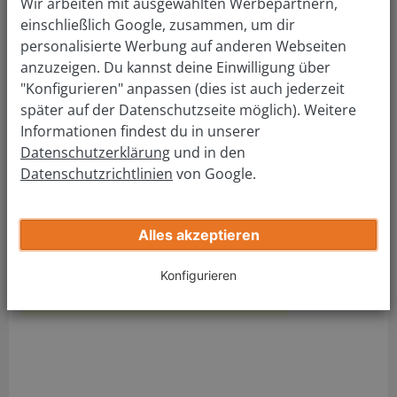
Wir arbeiten mit ausgewählten Werbepartnern,
verkaufen: so einfach wie nie!
einschließlich Google, zusammen, um dir
Führerscheinstelle
personalisierte Werbung auf anderen Webseiten
Lüneburg
anzuzeigen. Du kannst deine Einwilligung über
"Konfigurieren" anpassen (dies ist auch jederzeit
später auf der Datenschutzseite möglich). Weitere
Adresse Führerscheinstelle:
Informationen findest du in unserer
Führerscheinstelle
Datenschutzerklärung
und in den
Datenschutzrichtlinien
von Google.
Am Springintgut 3
21335 Lüneburg
Tel.:
(04131) 26-1239
Alles akzeptieren
Fax: (04131) 26-1661
Mail:
zulassung@landkreis-lueneburg.de
Konfigurieren