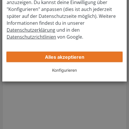
Vaihingen (Enz)
anzuzeigen. Du kannst deine Einwilligung über
"Konfigurieren" anpassen (dies ist auch jederzeit
später auf der Datenschutzseite möglich). Weitere
Adresse Führerscheinstelle:
Informationen findest du in unserer
Führerscheinstelle Vaihingen (Enz)
Datenschutzerklärung
und in den
Franckstraße 20
Datenschutzrichtlinien
von Google.
71665 Vaihingen (Enz)
Tel.:
(07141) 144-8254
Fax: (07141) 144-8219
Alles akzeptieren
Mail:
kfz.zulassung.vaihingen@landkreis-
Konfigurieren
ludwigsburg.de