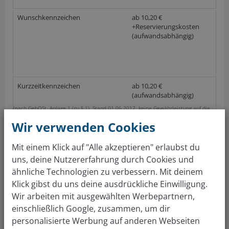
Wunschkennzeichen
ab 10,20 €
+Reservierungskosten
(aufwandsabhängig)
Kurzzeitkennzeichen
ab 10,20 €
(aufwandsabhängig)
(nach GebOSt, Anlage 1 (zu § 1), Stand 01.06.2017; keine Gewährleistung auf die
Richtigkeit der Preise im örtlichen Straßenverkehrsamt)
Wir verwenden Cookies
Gratis Autowert berechnen
Mit einem Klick auf "Alle akzeptieren" erlaubst du
uns, deine Nutzererfahrung durch Cookies und
Über 4 Mio Kunden sind überzeugt. Auto bewerten &
ähnliche Technologien zu verbessern. Mit deinem
verkaufen: so einfach wie nie!
Klick gibst du uns deine ausdrückliche Einwilligung.
Wir arbeiten mit ausgewählten Werbepartnern,
einschließlich Google, zusammen, um dir
KFZ Zulassungsstelle
personalisierte Werbung auf anderen Webseiten