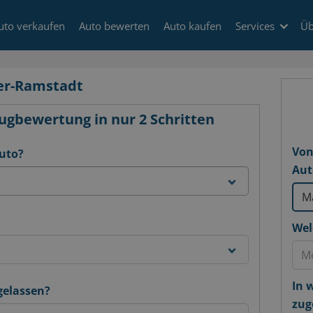
uto verkaufen
Auto bewerten
Auto kaufen
Services
Üb
er-Ramstadt
ugbewertung in nur 2 Schritten
Von
Auto?
Aut
Wel
In 
gelassen?
zug