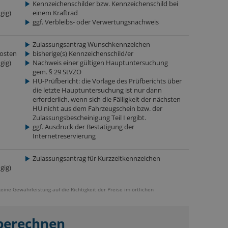
Kennzeichenschilder bzw. Kennzeichenschild bei
gig)
einem Kraftrad
ggf. Verbleibs- oder Verwertungsnachweis
Zulassungsantrag Wunschkennzeichen
osten
bisherige(s) Kennzeichenschild/er
gig)
Nachweis einer gültigen Hauptuntersuchung
gem. § 29 StVZO
HU-Prüfbericht: die Vorlage des Prüfberichts über
die letzte Hauptuntersuchung ist nur dann
erforderlich, wenn sich die Fälligkeit der nächsten
HU nicht aus dem Fahrzeugschein bzw. der
Zulassungsbescheinigung Teil I ergibt.
ggf. Ausdruck der Bestätigung der
Internetreservierung
Zulassungsantrag für Kurzzeitkennzeichen
gig)
keine Gewährleistung auf die Richtigkeit der Preise im örtlichen
 berechnen