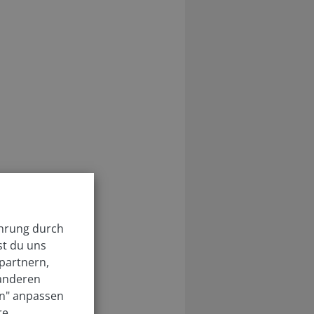
ahrung durch
st du uns
partnern,
 anderen
en" anpassen
re