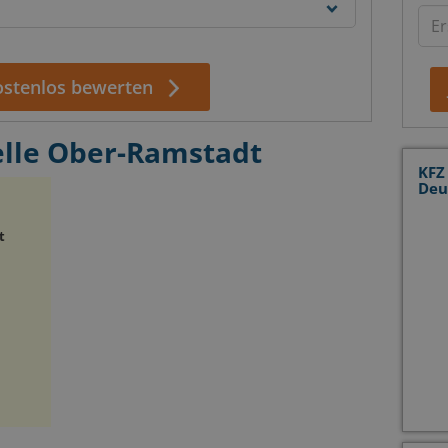
kostenlos bewerten
elle Ober-Ramstadt
KFZ
Deu
t