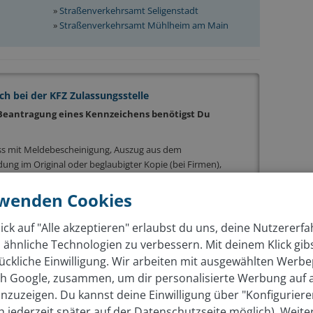
»
Straßenverkehrsamt Seligenstadt
»
Straßenverkehrsamt Mühlheim am Main
ch bei der KFZ Zulassungsstelle
 Beantragung eines Kennzeichens benötigst Du
ss mit Meldebescheinigung, Auszug aus dem
g im Original oder beglaubigter Kopie (bei Firmen),
ginal oder beglaubigter Kopie (bei Vereinen), schriftliche
ider Erziehungsberechtigten (bei minderjährigen
rwenden Cookies
ung (eVB)
ick auf "Alle akzeptieren" erlaubst du uns, deine Nutzererf
rzeugschein)
 ähnliche Technologien zu verbessern. Mit deinem Klick gib
rzeugbrief)
ückliche Einwilligung. Wir arbeiten mit ausgewählten Werbe
ich Google, zusammen, um dir personalisierte Werbung auf
nzuzeigen. Du kannst deine Einwilligung über "Konfigurier
ch jederzeit später auf der Datenschutzseite möglich). Weite