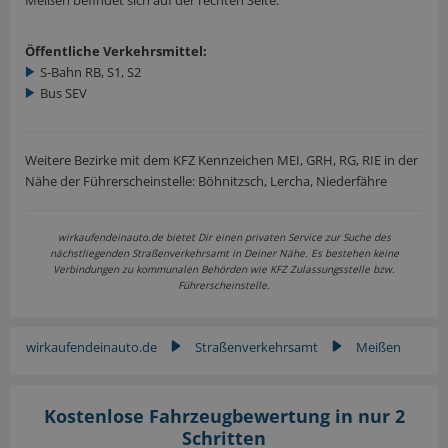
Meißen befindet sich auf der rechten Seite.
Öffentliche Verkehrsmittel:
S-Bahn RB, S1, S2
Bus SEV
Weitere Bezirke mit dem KFZ Kennzeichen MEI, GRH, RG, RIE in der
Nähe der Führerscheinstelle: Böhnitzsch, Lercha, Niederfähre
wirkaufendeinauto.de bietet Dir einen privaten Service zur Suche des
nächstliegenden Straßenverkehrsamt in Deiner Nähe. Es bestehen keine
Verbindungen zu kommunalen Behörden wie KFZ Zulassungsstelle bzw.
Führerscheinstelle.
wirkaufendeinauto.de
Straßenverkehrsamt
Meißen
▶
▶
Kostenlose Fahrzeugbewertung in nur 2
Schritten