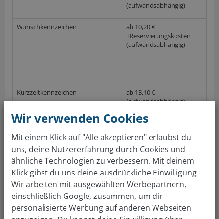
(aufwandsabhängig)
Wunschkennzeichen
ab 10,20 €
+Reservierungskosten
(aufwandsabhängig)
Kurzzeitkennzeichen
ab 13,10 €
(aufwandsabhängig)
Wir verwenden Cookies
(nach GebOSt, Anlage 1 (zu § 1), Stand 01.06.2017; keine Gewährleistung auf die
Richtigkeit der Preise im örtlichen Straßenverkehrsamt)
Mit einem Klick auf "Alle akzeptieren" erlaubst du
uns, deine Nutzererfahrung durch Cookies und
ähnliche Technologien zu verbessern. Mit deinem
Gratis Autowert berechnen
Klick gibst du uns deine ausdrückliche Einwilligung.
Über 4 Mio Kunden sind überzeugt. Auto bewerten &
Wir arbeiten mit ausgewählten Werbepartnern,
verkaufen: so einfach wie nie!
einschließlich Google, zusammen, um dir
personalisierte Werbung auf anderen Webseiten
KFZ Zulassungsstelle