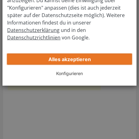
anzuzeigen. Du kannst deine Einwilligung über
Meißen
"Konfigurieren" anpassen (dies ist auch jederzeit
später auf der Datenschutzseite möglich). Weitere
Informationen findest du in unserer
Adresse Führerscheinstelle:
Datenschutzerklärung
und in den
Führerscheinstelle Meißen
Datenschutzrichtlinien
von Google.
Brauhausstraße 21
01662 Meißen
Tel.:
(03521) 7251- 521
Alles akzeptieren
Fax: (03521) 7251- 520
Mail:
kreisverkehrsamt@kreis-meissen.de
Konfigurieren