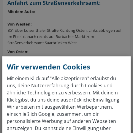
Anfahrt zum Straßenverkehrsamt:
Mit dem Auto:
Von Westen:
B51 über Luisenthaler Straße Richtung Osten. Links abbiegen auf
Im Etzel, danach rechts auf Burbacher Markt zum
Straßenverkehrsamt Saarbrücken West.
Von Osten:
B51 von Mitte Richtung Westen über Breite Straße. Anschließend
Hochstraße, folgen und im Kreisverkehr zweite Ausfahrt nehmen,
Wir verwenden Cookies
anschließend leicht nach rechts abbiegen. Hochstraße wird zu
Burbacher Markt, Ankunft Straßenverkehrsamt Saarbrücken West.
Mit einem Klick auf "Alle akzeptieren" erlaubst du
uns, deine Nutzererfahrung durch Cookies und
Von Norden:
L272 Richtung Süden über Pfaffenkopfstraße und Jakobstraße
ähnliche Technologien zu verbessern. Mit deinem
fahren. Links auf Bergstraße/B51 abbiegen. Links abbiegen in Im
Klick gibst du uns deine ausdrückliche Einwilligung.
Etzel, am Burbacher Markt zum Straßenverkehrsamt Saarbrücken
Wir arbeiten mit ausgewählten Werbepartnern,
West.
einschließlich Google, zusammen, um dir
Von Süden:
personalisierte Werbung auf anderen Webseiten
Krughütter Straße Richtung Norden fahren und rechts zur
anzuzeigen. Du kannst deine Einwilligung über
Hauptstraße abbiegen. Weiter auf Burbacher Straße, dann links in