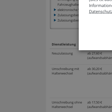
Fahrzeughaltern)
Information
elektronische Versicherungsbestätig
Datenschutz
Zulassungsbescheinigung Teil I (Fah
Zulassungsbescheinigung Teil II (Fah
Kosten je
Dienstleistung
Dienstleistung
Neuzulassung
ab 27,60 €
(aufwandsabhän
Umschreibung mit
ab 30,20 €
Halterwechsel
(aufwandsabhän
Umschreibung ohne
ab 17,50 €
Halterwechsel
(aufwandsabhän