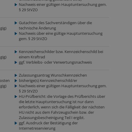
Nachweis einer gültigen Hauptuntersuchung gem.
§ 29 StVZO
Gutachten des Sachverständigen über die
gig)
technische Änderung
Nachweis über eine gültige Hauptuntersuchung
gem. § 29 StVZO
Kennzeichenschilder bzw. Kennzeichenschild bei
gig)
einem Kraftrad
ggf. Verbleibs- oder Verwertungsnachweis
Zulassungsantrag Wunschkennzeichen
osten
bisherige(s) Kennzeichenschild/er
gig)
Nachweis einer gültigen Hauptuntersuchung gem.
§ 29 StVZO
HU-Prüfbericht: die Vorlage des Prüfberichts über
die letzte Hauptuntersuchung ist nur dann
erforderlich, wenn sich die Fälligkeit der nächsten
HU nicht aus dem Fahrzeugschein bzw. der
Zulassungsbescheinigung Teil I ergibt.
ggf. Ausdruck der Bestätigung der
Internetreservierung