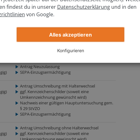
en findest du in unserer
Datenschutzerklärung
und in den
ung (eVB)
richtlinien
von Google.
rzeugschein)
rzeugbrief)
Alles akzeptieren
Konfigurieren
weitere Unterlagen
Antrag Neuzulassung
gig)
SEPA-Einzugsermächtigung
Antrag Umschreibung mit Halterwechsel
gig)
ggf. Kennzeichenschilder (soweit eine
Umkennzeichnung gewünscht wird)
Nachweis einer gültigen Hauptuntersuchung gem.
§ 29 StVZO
SEPA-Einzugsermächtigung
Antrag Umschreibung ohne Halterwechsel
gig)
ggf. Kennzeichenschilder (soweit eine
Umkennzeichnung gewünscht wird)