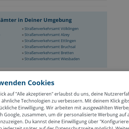
sämter in Deiner Umgebung
»
Straßenverkehrsamt Völklingen
)
»
Straßenverkehrsamt Alzey
»
Straßenverkehrsamt Ettlingen
»
Straßenverkehrsamt Bruchsal
»
Straßenverkehrsamt Bretten
»
Straßenverkehrsamt Wiesbaden
rwenden Cookies
ch bei der KFZ Zulassungsstelle
ick auf "Alle akzeptieren" erlaubst du uns, deine Nutzererf
 Beantragung eines Kennzeichens benötigst du
 ähnliche Technologien zu verbessern. Mit deinem Klick gib
ückliche Einwilligung. Wir arbeiten mit ausgewählten Werbe
ss mit Meldebescheinigung, Auszug aus dem
ich Google, zusammen, um dir personalisierte Werbung auf
g im Original oder beglaubigter Kopie (bei Firmen),
nzuzeigen. Du kannst deine Einwilligung über "Konfigurier
ginal oder beglaubigter Kopie (bei Vereinen), schriftliche
ch jederzeit später auf der Datenschutzseite möglich). Weite
ider Erziehungsberechtigten (bei minderjährigen