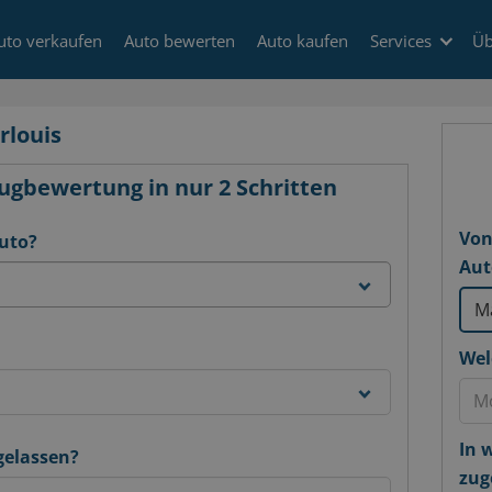
uto verkaufen
Auto bewerten
Auto kaufen
Services
Üb
rlouis
ugbewertung in nur 2 Schritten
Von
Auto?
Aut
Wel
In 
gelassen?
zug