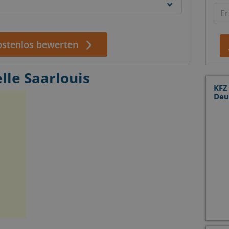
kostenlos bewerten
lle Saarlouis
KFZ
Deu