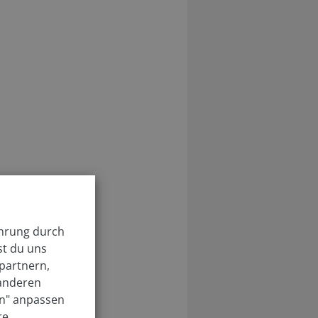
ahrung durch
st du uns
partnern,
 anderen
en" anpassen
re