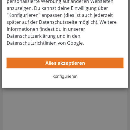
personalisierte Werbung auf anderen Webseiten
Sindelfingen
anzuzeigen. Du kannst deine Einwilligung über
"Konfigurieren" anpassen (dies ist auch jederzeit
später auf der Datenschutzseite möglich). Weitere
Adresse Führerscheinstelle:
Informationen findest du in unserer
KFZ-Zulassungs-
Datenschutzerklärung
und in den
und Führerscheinstelle
Datenschutzrichtlinien
von Google.
Parkstraße 16
71034 Böblingen
Tel.:
(07031) 663-1425
Alles akzeptieren
Fax.: (07031) 663-1912
Konfigurieren
Mail:
strassenverkehrsamt@lrabb.de