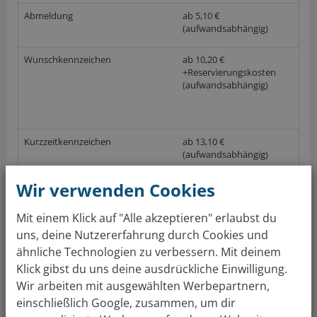
Abmeldung
ab 5,10 €
(aufwandsabhängig)
Wunschkennzeichen
ab 10,20 €
+Reservierungskosten
(aufwandsabhängig)
Kurzzeitkennzeichen
ab 13,10 €
(aufwandsabhängig)
(nach GebOSt, Anlage 1 (zu § 1), Stand 01.06.2017; keine Gewährleistung auf die
Wir verwenden Cookies
Richtigkeit der Preise im örtlichen Straßenverkehrsamt)
Mit einem Klick auf "Alle akzeptieren" erlaubst du
uns, deine Nutzererfahrung durch Cookies und
Gratis Autowert berechnen
ähnliche Technologien zu verbessern. Mit deinem
Klick gibst du uns deine ausdrückliche Einwilligung.
Über 4 Mio Kunden sind überzeugt. Auto bewerten &
Wir arbeiten mit ausgewählten Werbepartnern,
verkaufen: so einfach wie nie!
einschließlich Google, zusammen, um dir
Führerscheinstelle