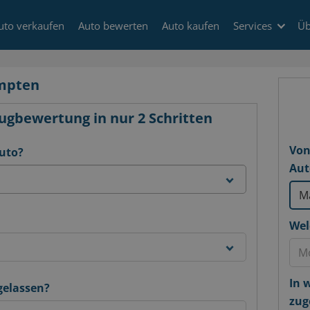
uto verkaufen
Auto bewerten
Auto kaufen
Services
Üb
mpten
ugbewertung in nur 2 Schritten
Von
Auto?
Aut
Wel
In 
gelassen?
zug