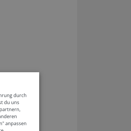
ahrung durch
st du uns
partnern,
 anderen
en" anpassen
re