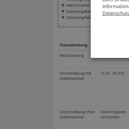
elektronische Versicherungsbestätig
Information
Zulassungsbescheinigung Teil I (Fah
Datenschutz
Zulassungsbescheinigung Teil II (Fah
Kosten je
Dienstleistung
Dienstleistung
Neuzulassung
27,60 - 56,70 €
Umschreibung mit
11,70 - 20,70 €
Halterwechsel
Umschreibung ohne
Keine Angaben
Halterwechsel
vorhanden