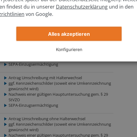
ung (eVB)
en findest du in unserer
Datenschutzerklärung
und in den
rzeugschein)
richtlinien
von Google.
rzeugbrief)
Alles akzeptieren
weitere Unterlagen
Konfigurieren
Antrag Neuzulassung
SEPA-Einzugsermächtigung
Antrag Umschreibung mit Halterwechsel
ggf. Kennzeichenschilder (soweit eine Umkennzeichnung
gewünscht wird)
Nachweis einer gültigen Hauptuntersuchung gem. § 29
StVZO
SEPA-Einzugsermächtigung
Antrag Umschreibung ohne Halterwechsel
ggf. Kennzeichenschilder (soweit eine Umkennzeichnung
gewünscht wird)
Nachweis einer gültigen Hauptuntersuchung gem. § 29