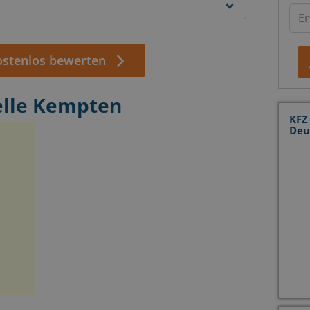
kostenlos bewerten
elle Kempten
KFZ
Deu