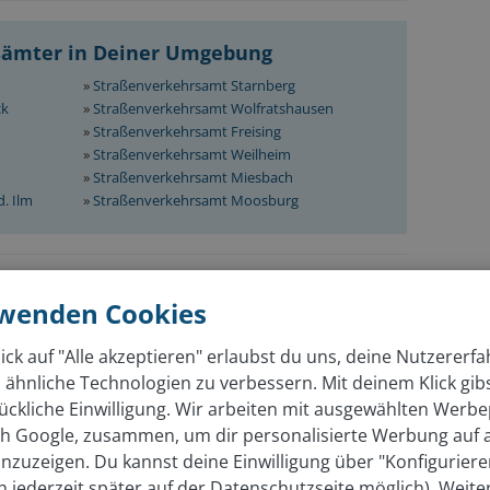
sämter in Deiner Umgebung
»
Straßenverkehrsamt Starnberg
ck
»
Straßenverkehrsamt Wolfratshausen
»
Straßenverkehrsamt Freising
»
Straßenverkehrsamt Weilheim
»
Straßenverkehrsamt Miesbach
. Ilm
»
Straßenverkehrsamt Moosburg
rwenden Cookies
ch bei der KFZ Zulassungsstelle
 Beantragung eines Kennzeichens benötigst du
ick auf "Alle akzeptieren" erlaubst du uns, deine Nutzererf
 ähnliche Technologien zu verbessern. Mit deinem Klick gib
ss mit Meldebescheinigung, Auszug aus dem
ückliche Einwilligung. Wir arbeiten mit ausgewählten Werbe
g im Original oder beglaubigter Kopie (bei Firmen),
ich Google, zusammen, um dir personalisierte Werbung auf
ginal oder beglaubigter Kopie (bei Vereinen), schriftliche
nzuzeigen. Du kannst deine Einwilligung über "Konfigurier
ider Erziehungsberechtigten (bei minderjährigen
ch jederzeit später auf der Datenschutzseite möglich). Weite