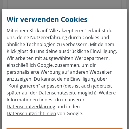
Wir verwenden Cookies
Kurzzeitkennzeichen
ab 10,20 €
(aufwandsabhängig)
Mit einem Klick auf "Alle akzeptieren" erlaubst du
(nach GebOSt, Anlage 1 (zu § 1), Stand 01.06.2017; keine Gewährleistung auf die
uns, deine Nutzererfahrung durch Cookies und
Richtigkeit der Preise im örtlichen Straßenverkehrsamt)
ähnliche Technologien zu verbessern. Mit deinem
Klick gibst du uns deine ausdrückliche Einwilligung.
Gratis Autowert berechnen
Wir arbeiten mit ausgewählten Werbepartnern,
einschließlich Google, zusammen, um dir
Über 4 Mio Kunden sind überzeugt. Auto bewerten &
personalisierte Werbung auf anderen Webseiten
verkaufen: so einfach wie nie!
anzuzeigen. Du kannst deine Einwilligung über
"Konfigurieren" anpassen (dies ist auch jederzeit
später auf der Datenschutzseite möglich). Weitere
Führerscheinstelle Lübeck
Informationen findest du in unserer
Datenschutzerklärung
und in den
Adresse Zulassungsstelle:
Datenschutzrichtlinien
von Google.
Führerscheinstelle Lübeck
Meesenring 7