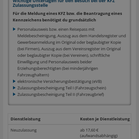
Wichtige Unterlagen für den Besuch bei der KFZ
Zulassungsstelle
Für die Meldung eines KFZ bzw. die Beantragung eines
Kennzeichens benötigst du grundsätzlich
Personalausweis bzw. einen Reisepass mit
Meldebescheinigung, Auszug aus dem Handelsregister und
Gewerbeanmeldung im Original oder beglaubigter Kopie
(bei Firmen), Auszug aus dem Vereinsregister im Original
oder beglaubigter Kopie (bei Vereinen), schriftliche
Einwilligung und Personalausweis beider
Erziehungsberechtigten (bei minderjährigen
Fahrzeughaltern)
elektronische Versicherungsbestätigung (eVB)
Zulassungsbescheinigung Teil I (Fahrzeugschein)
Zulassungsbescheinigung Teil II (Fahrzeugbrief)
Dienstleistung
Kosten je Dienstleistung
w
Neuzulassung
ab 17,60 €
(aufwandsabhängig)