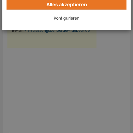
Alles akzeptieren
23539 Lübeck
Tel.:
(0451) 122-3311
Konfigurieren
Fax: (0451) 122-3388
E-Mail:
kfz-zulassungsbehoerde@luebeck.de