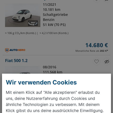
11/2021
10.181 km
Schaltgetriebe
Benzin
51 kW (70 PS)
≈ 106 g CO₂/km (Komb.)
≈ 4,2 l/100 km (Komb.)
14.680 €
Monatliche Rate ab
202 €
*
Fiat 500 1.2
08/2016
111.568 km
Schaltgetriebe
Wir verwenden Cookies
Benzin
51 kW (70 PS)
Mit einem Klick auf "Alle akzeptieren" erlaubst du
≈ 115 g CO₂/km (Komb.)
≈ 5,1 l/100 km (Komb.)
uns, deine Nutzererfahrung durch Cookies und
ähnliche Technologien zu verbessern. Mit deinem
8.100 €
Klick gibst du uns deine ausdrückliche Einwilligung.