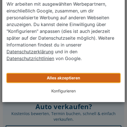
Monatliche Rate ab
135 €
*
Wir arbeiten mit ausgewählten Werbepartnern,
einschließlich Google, zusammen, um dir
Fiat Panda 1.2
personalisierte Werbung auf anderen Webseiten
01/2021
anzuzeigen. Du kannst deine Einwilligung über
43.551 km
Schaltgetriebe
"Konfigurieren" anpassen (dies ist auch jederzeit
Benzin
später auf der Datenschutzseite möglich). Weitere
51 kW (70 PS)
Informationen findest du in unserer
≈ 133 g CO₂/km (Komb.)
≈ 5,9 l/100 km (Komb.)
Datenschutzerklärung
und in den
Datenschutzrichtlinien
von Google.
9.660 €
Monatliche Rate ab
133 €
*
Alles akzeptieren
Zurück
1
2
3
4
Weiter
Konfigurieren
Auto verkaufen?
Kostenlos bewerten, Termin buchen, schnell & einfach
verkaufen.