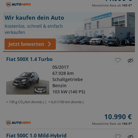
Monatliche Rate ab
165 €
*
Wir kaufen dein Auto
Kostenlos, schnell & einfach
verkaufen
Jetzt bewerten
Fiat 500X 1.4 Turbo
05/2017
67.928 km
Schaltgetriebe
Benzin
103 kW (140 PS)
≈ 139 g CO₂/km (Komb.)
≈ 6,0 l/100 km (Komb.)
10.990 €
Monatliche Rate ab
184 €
*
Fiat 500C 1.0 Mild-Hybrid