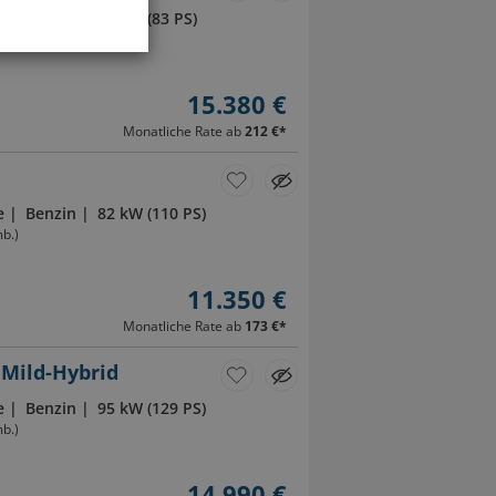
e
Benzin
61 kW (83 PS)
b.)
15.380 €
Monatliche Rate ab
212 €
*
e
Benzin
82 kW (110 PS)
b.)
11.350 €
Monatliche Rate ab
173 €
*
 Mild-Hybrid
e
Benzin
95 kW (129 PS)
b.)
14.990 €