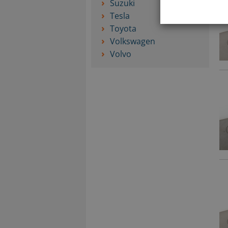
Suzuki
Tesla
Toyota
Volkswagen
Volvo