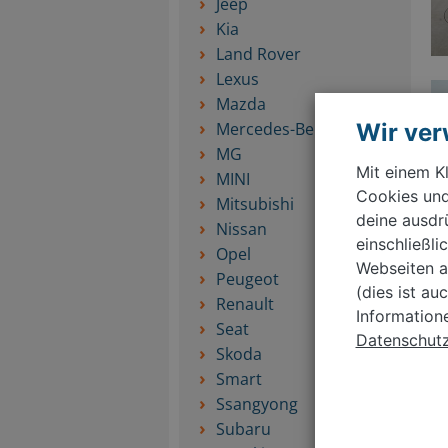
Jeep
Kia
Land Rover
Lexus
Mazda
Wir ve
Mercedes-Benz
MG
Mit einem Kl
MINI
Cookies und
Mitsubishi
deine ausdr
Nissan
einschließl
Opel
Webseiten a
Peugeot
(dies ist au
Renault
Information
Seat
Datenschutzr
Skoda
Smart
Ssangyong
Subaru