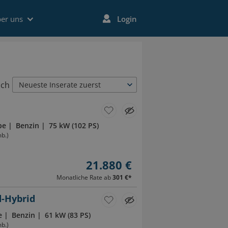
er uns
Login
ach
Neueste Inserate zuerst
be
Benzin
75 kW (102 PS)
b.)
21.880 €
Monatliche Rate ab
301 €
*
d-Hybrid
e
Benzin
61 kW (83 PS)
b.)