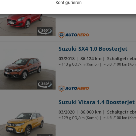
Konfigurieren
06/2021
34.722 km
Schaltgetrieb
≈ 106 g CO₂/km (Komb.)
≈ 3,9 l/100 km (Kom
Suzuki SX4 1.0 BoosterJet
03/2018
86.124 km
Schaltgetrieb
≈ 113 g CO₂/km (Komb.)
≈ 5,0 l/100 km (Kom
Suzuki Vitara 1.4 BoosterJet
03/2020
86.060 km
Schaltgetrieb
≈ 129 g CO₂/km (Komb.)
≈ 4,6 l/100 km (Kom