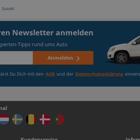
Suzuki
eren Newsletter anmelden
perten-Tipps rund ums Auto
Anmelden
ärst Du Dich mit den
AGB
und der
Datenschutzerklärung
einver
nal
Kundenservice
Infor