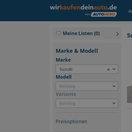
A
Meine Listen
(
0
)
S
Marke & Modell
Marke
×
Suzuki
Modell
Beliebig
Variante
Beliebig
Preisoptionen