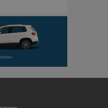
standen.
mationen