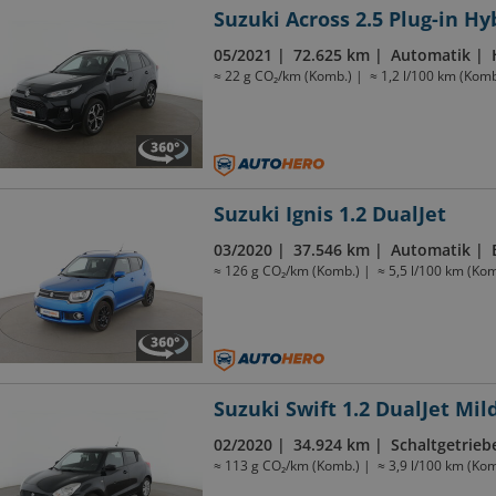
Suzuki Across 2.5 Plug-in Hy
05/2021
72.625 km
Automatik
≈ 22 g CO₂/km (Komb.)
≈ 1,2 l/100 km (Komb
Suzuki Ignis 1.2 DualJet
03/2020
37.546 km
Automatik
≈ 126 g CO₂/km (Komb.)
≈ 5,5 l/100 km (Kom
Suzuki Swift 1.2 DualJet Mil
02/2020
34.924 km
Schaltgetrieb
≈ 113 g CO₂/km (Komb.)
≈ 3,9 l/100 km (Kom