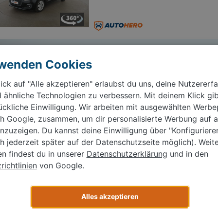
Wir kaufen dein Auto
rwenden Cookies
Kostenlos bewerten, Termin buchen, schnell &
einfach verkaufen.
ick auf "Alle akzeptieren" erlaubst du uns, deine Nutzererf
 ähnliche Technologien zu verbessern. Mit deinem Klick gib
Jetzt Kostenlos bewerten
ückliche Einwilligung. Wir arbeiten mit ausgewählten Werbe
ich Google, zusammen, um dir personalisierte Werbung auf 
Suzuki Vitara 1.6
nzuzeigen. Du kannst deine Einwilligung über "Konfigurier
07/2017
90.994 km
Schaltgetrieb
ch jederzeit später auf der Datenschutzseite möglich). Weit
≈ 130 g CO₂/km (Komb.)
≈ 5,6 l/100 km (Kom
en findest du in unserer
Datenschutzerklärung
und in den
ichtlinien
von Google.
Alles akzeptieren
Suzuki Swift 1.2 DualJet Mil