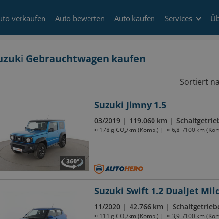
uto verkaufen
Auto bewerten
Auto kaufen
Services
Üb
uzuki Gebrauchtwagen kaufen
Sortiert n
Suzuki Jimny 1.5
03/2019
119.060 km
Schaltgetrie
≈ 178 g CO₂/km (Komb.)
≈ 6,8 l/100 km (Kom
Suzuki Swift 1.2 DualJet Mil
11/2020
42.766 km
Schaltgetrieb
≈ 111 g CO₂/km (Komb.)
≈ 3,9 l/100 km (Kom