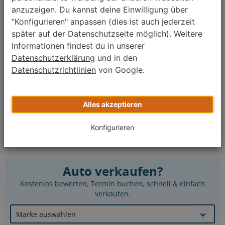
Honda CR-V 2.0 i-VTEC
anzuzeigen. Du kannst deine Einwilligung über
11/2017
"Konfigurieren" anpassen (dies ist auch jederzeit
87.050 km
später auf der Datenschutzseite möglich). Weitere
Schaltgetriebe
Informationen findest du in unserer
Benzin
114 kW (155 PS)
Datenschutzerklärung
und in den
Datenschutzrichtlinien
von Google.
≈ 168 g CO₂/km (Komb.)
≈ 7,2 l/100 km (Komb.)
17.990 €
Alles akzeptieren
Monatliche Rate ab
274 €
*
Konfigurieren
Zurück
1
2
3
4
Weiter
Auto verkaufen?
Kostenlos bewerten, Termin buchen, schnell & einfach
verkaufen.