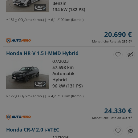
Benzin
134 kW (182 PS)
≈ 151 g CO₂/km (Komb.)
≈ 6,1 l/100 km (Komb.)
20.690 €
Monatliche Rate ab
285 €
*
Honda HR-V 1.5 i-MMD Hybrid
07/2023
57.598 km
Automatik
Hybrid
96 kW (131 PS)
≈ 122 g CO₂/km (Komb.)
≈ 4,2 l/100 km (Komb.)
24.330 €
Monatliche Rate ab
335 €
*
Honda CR-V 2.0 i-VTEC
11/2016