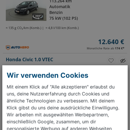
113.264 km
Automatik
Benzin
75 kW (102 PS)
≈ 135 g CO₂/km (Komb.)
≈ 4,8 l/100 km (Komb.)
12.640 €
Monatliche Rate ab
174 €
*
Honda Civic 1.0 VTEC
06/2022
60.652 km
Wir verwenden Cookies
Schaltgetriebe
Benzin
Mit einem Klick auf "Alle akzeptieren" erlaubst du
93 kW (126 PS)
uns, deine Nutzererfahrung durch Cookies und
≈ 137 g CO₂/km (Komb.)
≈ 4,8 l/100 km (Komb.)
ähnliche Technologien zu verbessern. Mit deinem
Klick gibst du uns deine ausdrückliche Einwilligung.
17.680 €
Wir arbeiten mit ausgewählten Werbepartnern,
Monatliche Rate ab
243 €
*
einschließlich Google, zusammen, um dir
personalisierte Werbung auf anderen Webseiten